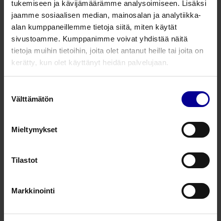
tukemiseen ja kävijämäärämme analysoimiseen. Lisäksi
jaamme sosiaalisen median, mainosalan ja analytiikka-
alan kumppaneillemme tietoja siitä, miten käytät
KTG-vyö, potilaskohtainen
sivustoamme. Kumppanimme voivat yhdistää näitä
tietoja muihin tietoihin, joita olet antanut heille tai joita on
Synnytyksen hoito
Synnytyksen hoito
kerätty, kun olet käyttänyt heidän palvelujaan.
CUB synnytystuoli
Suostumuksen
Välttämätön
valinta
Synnytyksen hoito
Synnytyksen hoito
Mieltymykset
Traxi®
leikkaustarra obeeseille potilaille
Tilastot
Synnytyksen hoito
Markkinointi
Lapsivesipunktio- ja puudutusneulat
Raskauden seuranta
Raskauden seuranta