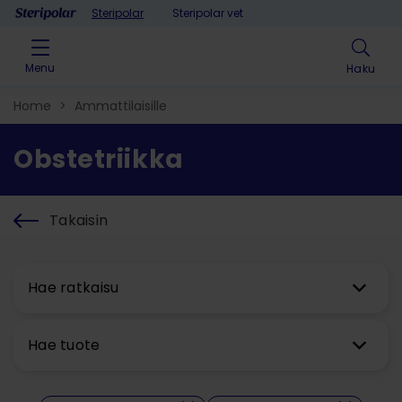
Skip to content
Steripolar
Steripolar vet
Menu
Haku
Home
>
Ammattilaisille
Obstetriikka​
Takaisin
Hae ratkaisu
Hae tuote