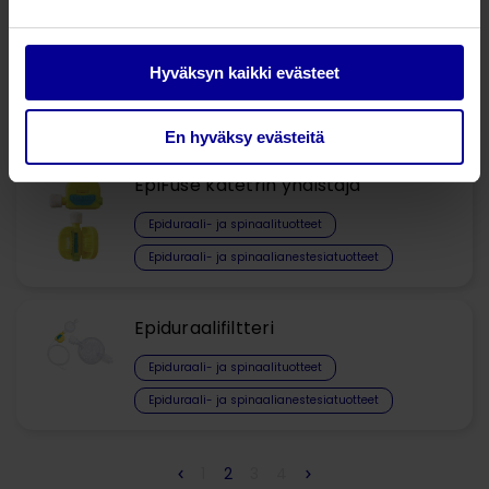
Epiduraalikatetrit
Hyväksyn kaikki evästeet
Epiduraali- ja spinaalituotteet​
Epiduraali- ja spinaalianestesiatuotteet
En hyväksy evästeitä
EpiFuse katetrin yhdistäjä
Epiduraali- ja spinaalituotteet​
Epiduraali- ja spinaalianestesiatuotteet
Epiduraalifiltteri
Epiduraali- ja spinaalituotteet​
Epiduraali- ja spinaalianestesiatuotteet
1
2
3
4