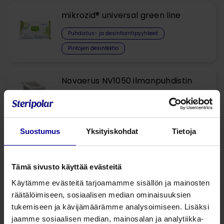
mikrozid® universal green line
Puhdistus- ja desinfiointipyyhkeet
Pintojen desinfektio
Novaerus NV1050 ilmanpuhdistin
Automaattiset laiteratkaisut pintahygienian tueksi
Ilmanlaadun parantaminen
Suostumus
Yksityiskohdat
Tietoja
Novaerus NV400 ilmanpuhdistin
Automaattiset laiteratkaisut pintahygienian tueksi
Tämä sivusto käyttää evästeitä
Infektioiden torjunta
Käytämme evästeitä tarjoamamme sisällön ja mainosten
räätälöimiseen, sosiaalisen median ominaisuuksien
tukemiseen ja kävijämäärämme analysoimiseen. Lisäksi
Novaerus NV800 ilmanpuhdistin
jaamme sosiaalisen median, mainosalan ja analytiikka-