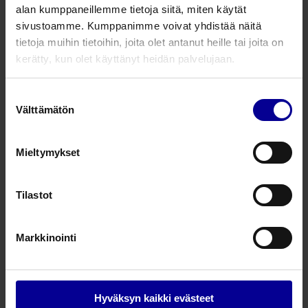
Automaattiset laiteratkaisut pintahygienian tueksi
alan kumppaneillemme tietoja siitä, miten käytät
sivustoamme. Kumppanimme voivat yhdistää näitä
Automatisoidut desinfektiomenetelmät ja
desinfiointilaitteet
tietoja muihin tietoihin, joita olet antanut heille tai joita on
kerätty, kun olet käyttänyt heidän palvelujaan.
SleepAngel -asentohoitotyyny
Suostumuksen
SleepAngel -tuotteet
Välttämätön
valinta
Hygienia ja infektioiden hallinta ensihoidossa
Mieltymykset
SleepAngel® FloLock -
asentohoitotyyny
Tilastot
SleepAngel -tuotteet
Hygienia ja infektioiden hallinta ensihoidossa
Markkinointi
WiSDOM DS desinfiointilaite
Pienvälineiden ja -laitteiden desinfiointiin
Hyväksyn kaikki evästeet