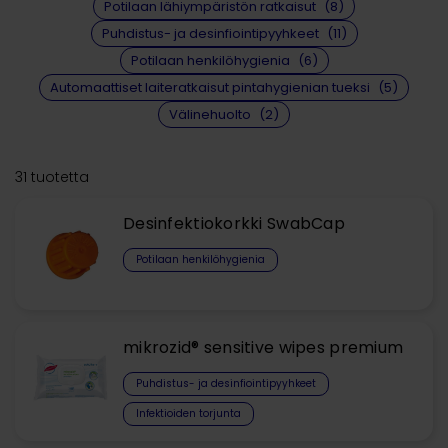
Potilaan lähiympäristön ratkaisut
(8)
Puhdistus- ja desinfiointipyyhkeet
(11)
Potilaan henkilöhygienia
(6)
Automaattiset laiteratkaisut pintahygienian tueksi
(5)
Välinehuolto
(2)
31 tuotetta
Desinfektiokorkki SwabCap
Potilaan henkilöhygienia
mikrozid® sensitive wipes premium
Puhdistus- ja desinfiointipyyhkeet
Infektioiden torjunta