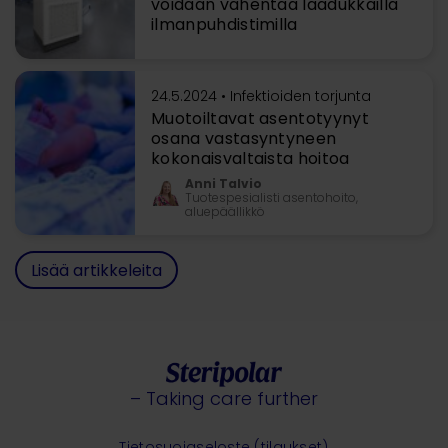
voidaan vähentää laadukkailla
ilmanpuhdistimilla
24.5.2024 •
Infektioiden torjunta
Muotoiltavat asentotyynyt
osana vastasyntyneen
kokonaisvaltaista hoitoa
Anni Talvio
Tuotespesialisti asentohoito,
aluepäällikkö
Lisää artikkeleita
– Taking care further
Tietosuojaseloste (tilaukset)