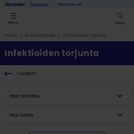
Skip to content
Steripolar
Steripolar vet
Menu
Haku
Home
>
Ammattilaisille
>
Infektioiden torjunta
Infektioiden torjunta
Takaisin
Hae ratkaisu
Hae tuote