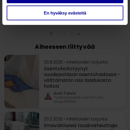
Automaattiset laiteratkaisut pintahygienian tueksi
Automatisoidut desinfektiomenetelmät ja
En hyväksy evästeitä
desinfiointilaitteet
1
2
3
4
Aiheeseen liittyvää
26.8.2025 •
Infektioiden torjunta
Asentohoitotyynyt
vuodepotilaan asentohoidossa –
välttämätön osa laadukasta
hoitoa
Anni Talvio
Tuotespesialisti asentohoito,
aluepäällikkö
20.2.2025 •
Infektioiden torjunta
Ilmavälitteisiä taudinaiheuttajia