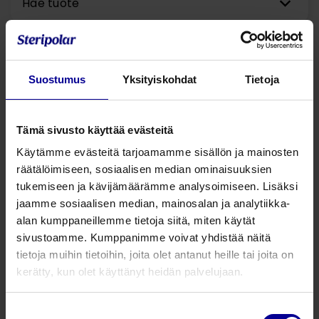
Hae tuote
Hoitava rintasidos
(1)
Imukuppisynnytys
(2)
Postpartum hoito
(2)
Raskauden seuranta
(4)
Suostumus
Yksityiskohdat
Tietoja
Synnytyksen hoito
(9)
Synnytyskivun hoito
(9)
Tämä sivusto käyttää evästeitä
Käytämme evästeitä tarjoamamme sisällön ja mainosten
räätälöimiseen, sosiaalisen median ominaisuuksien
tukemiseen ja kävijämäärämme analysoimiseen. Lisäksi
jaamme sosiaalisen median, mainosalan ja analytiikka-
alan kumppaneillemme tietoja siitä, miten käytät
sivustoamme. Kumppanimme voivat yhdistää näitä
tietoja muihin tietoihin, joita olet antanut heille tai joita on
kerätty, kun olet käyttänyt heidän palvelujaan.
Tavoitteenamme on turvata hyvä ja positiivinen
synnytyskokemus ja varmistaa vastasyntyneen paras
Suostumuksen
mahdollinen elämän alku. Tuotteemme ovat tutkittuja ja