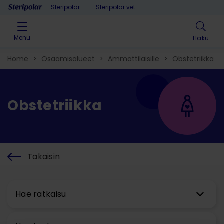
Skip to content
Steripolar
Steripolar vet
Menu
Haku
Home
>
Osaamisalueet
>
Ammattilaisille
>
Obstetriikka
Obstetriikka
Takaisin
Hae ratkaisu