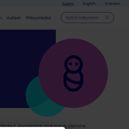
Suomi
English
Svenska
Hae sivulla
in
Uutiset
Yhteystiedot
t ratkaisut. Arvojemme mukaisesti olemme