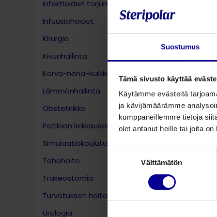
Infektioiden torjunta
sitoutun
laitteid
Infuusiohoidot
käyttöko
Kirurgia
Suostumus
Kivunhallinta
Korva-nenä-kurkku
Tämä sivusto käyttää eväste
Lämmönhallinta
Käytämme evästeitä tarjoama
ja kävijämäärämme analysoim
Obstetriikka
kumppaneillemme tietoja siitä
Potilaan leikkausasennot
olet antanut heille tai joita o
Simulaatiokoulutus
Suostumuksen
Tehohoito
Välttämätön
valinta
Trakeostomia
Turvotuksen hoito
Urologia