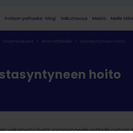
Potilaan parhaaksi -blogi
Vaikuttavuus
Meistä
Meille töih
Osaamisalueet
>
Ammattilaisille
>
Vastasyntyneen hoito
stasyntyneen hoito
arin valikoimasta löydät vastasyntyneelle potilaalle parhaa