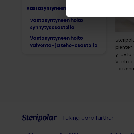
Vastasyntyneen hoito
Vastasyntyneen hoito
synnytysosastolla
Vastasyntyneen hoito
Steripol
valvonta- ja teho-osastolla
pienten 
yhdellä 
Ventilaa
tarkemmin
– Taking care further