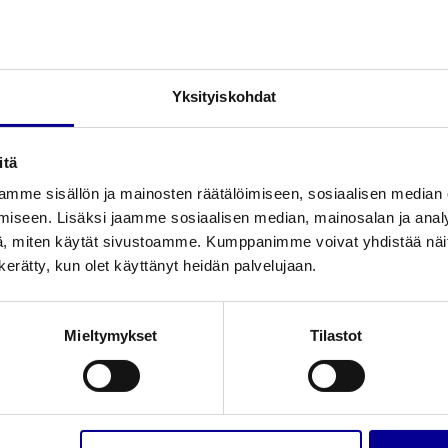
eet perhekeskeisen hoitoympäristön rakentamiseen tarkoitukse
en äänentaso pyritään minimoimaan ja esimerkiksi turhista l
ulutuksella.
Lue lisää
Yksityiskohdat
Vastasyntyneen hoito
synnytysosastolla
itä
mme sisällön ja mainosten räätälöimiseen, sosiaalisen median
iseen. Lisäksi jaamme sosiaalisen median, mainosalan ja analy
, miten käytät sivustoamme. Kumppanimme voivat yhdistää näitä t
n kerätty, kun olet käyttänyt heidän palvelujaan.
Mieltymykset
Tilastot