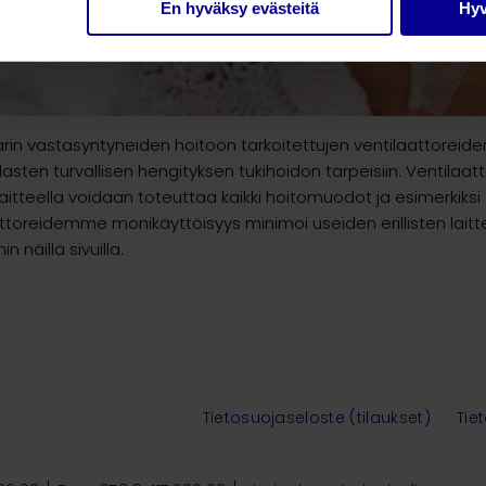
En hyväksy evästeitä
Hyv
arin vastasyntyneiden hoitoon tarkoitettujen ventilaattoreiden
lasten turvallisen hengityksen tukihoidon tarpeisiin. Ventilaa
laitteella voidaan toteuttaa kaikki hoitomuodot ja esimerkiksi 
ttoreidemme monikäyttöisyys minimoi useiden erillisten lait
 näillä sivuilla.
Tietosuojaseloste (tilaukset)
Tie