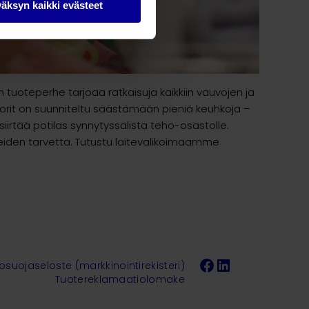
äksyn kaikki evästeet
 tuoteperhe tarjoaa ratkaisuja kaikkiin vauvojen ja
ttorit on suunniteltu säästämään pieniä keuhkoja –
siirtää potilas synnytyssalista teho-osastolle.
teiden tarvetta. Tutustu laitevalikoimaamme
Facebook
LinkedIn
tosuojaseloste (markkinointirekisteri)
Tuotereklamaatiolomake