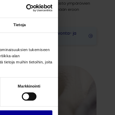
en valikoiduilla ratkaisuilla. Lasta ympäröivien
aitehälytyksistä pyritään pääsemään eroon
Tietoja
Vastasyntyneen hoito valvonta- ja
teho-osastolla
 ominaisuuksien tukemiseen
tiikka-alan
ietoja muihin tietoihin, joita
Markkinointi