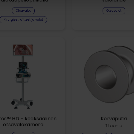
Otsavalot
Otsavalot
Kirurgiset laitteet ja valot
ros™ HD – koaksaalinen
Korvaputki
otsavalokamera
Titaania