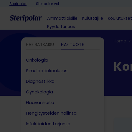
Skip to content
Steripolar
Steripolar vet
Ammattilaisille
Kuluttajille
Koulutukset
Pyydä tarjous
Home
>
HAE RATKAISU
HAE TUOTE
Onkologia
Ko
Simulaatiokoulutus
Diagnostiikka
Gynekologia
Haavanhoito
Hengitysteiden hallinta​
Infektioiden torjunta