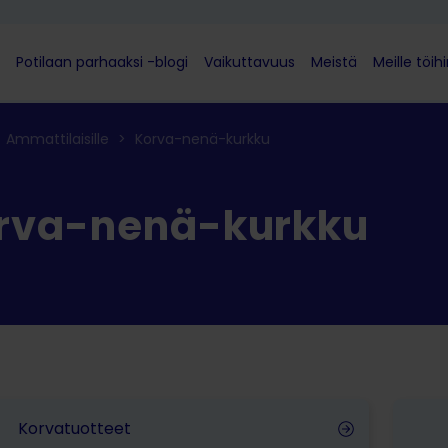
Potilaan parhaaksi -blogi
Vaikuttavuus
Meistä
Meille töih
Ammattilaisille
>
Korva-nenä-kurkku​
rva-nenä-kurkku​
Korvatuotteet