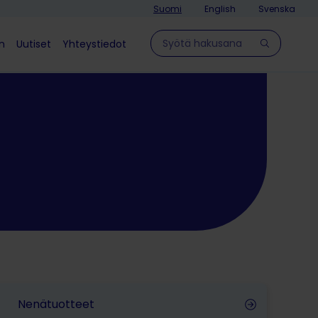
Suomi
English
Svenska
Hae sivulla
in
Uutiset
Yhteystiedot
Nenätuotteet