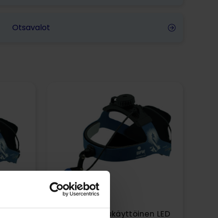
Otsavalot
Dover – akkukäyttöinen LED