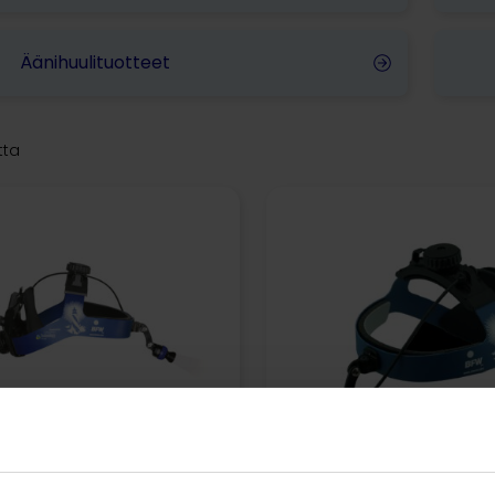
Äänihuulituotteet
tta
Maui Bristol-Plus™ –
Bristol-Plus™ –