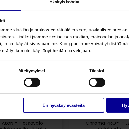
Yksityiskohdat
akkukäyttöinen LED
akkukäyttöinen L
otsavalo
otsavalo
Otsavalot
Otsavalot
itä
Otsavalot ja valolähteet
Kirurgiset laitteet ja valot
mme sisällön ja mainosten räätälöimiseen, sosiaalisen median
iseen. Lisäksi jaamme sosiaalisen median, mainosalan ja analy
, miten käytät sivustoamme. Kumppanimme voivat yhdistää näitä t
n kerätty, kun olet käyttänyt heidän palvelujaan.
Mieltymykset
Tilastot
En hyväksy evästeitä
Hyv
AtoN™ – otsavalo
Chroma PRO™ – L
valokaapelioptiikalla
valolähde