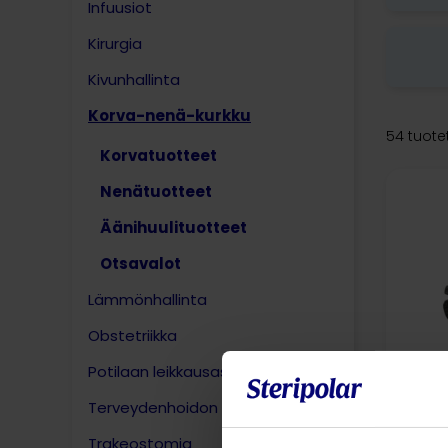
Infuusiot
Kirurgia
Kivunhallinta
Korva-nenä-kurkku​
54 tuote
Korvatuotteet
Nenätuotteet
Äänihuulituotteet
Otsavalot
Lämmönhallinta
Obstetriikka​
Potilaan leikkausasennot​
Terveydenhoidon muut tuotteet
Trakeostomia