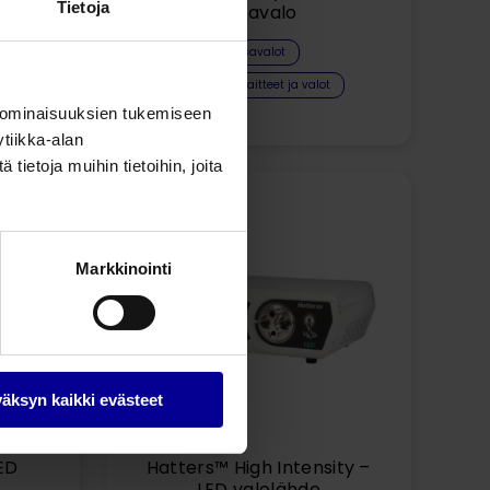
Tietoja
ED
otsavalo
Otsavalot
Kirurgiset laitteet ja valot
 ominaisuuksien tukemiseen
tiikka-alan
ietoja muihin tietoihin, joita
Markkinointi
äksyn kaikki evästeet
ED
Hatters™ High Intensity –
LED valolähde