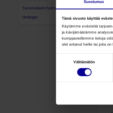
Suostumus
Turvotuksen hoito
Urologia
Tämä sivusto käyttää eväste
Käytämme evästeitä tarjoama
ja kävijämäärämme analysoim
kumppaneillemme tietoja siitä
olet antanut heille tai joita o
Suostumuksen
Välttämätön
valinta