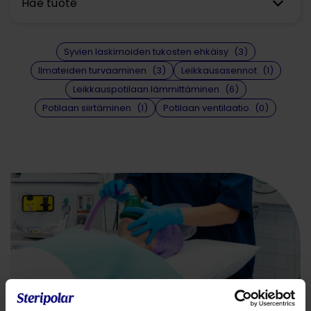
Hae tuote
Syvien laskimoiden tukosten ehkäisy
(3)
Ilmateiden turvaaminen
(3)
Leikkausasennot
(1)
Leikkauspotilaan lämmittäminen
(6)
Potilaan siirtäminen
(1)
Potilaan ventilaatio
(0)
Osaamisalueistamme hengityksen hallinta on