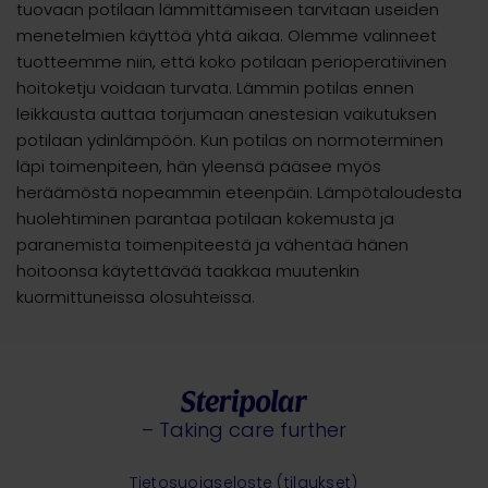
tuovaan potilaan lämmittämiseen tarvitaan useiden
menetelmien käyttöä yhtä aikaa. Olemme valinneet
tuotteemme niin, että koko potilaan perioperatiivinen
hoitoketju voidaan turvata. Lämmin potilas ennen
leikkausta auttaa torjumaan anestesian vaikutuksen
potilaan ydinlämpöön. Kun potilas on normoterminen
läpi toimenpiteen, hän yleensä pääsee myös
heräämöstä nopeammin eteenpäin. Lämpötaloudesta
huolehtiminen parantaa potilaan kokemusta ja
paranemista toimenpiteestä ja vähentää hänen
hoitoonsa käytettävää taakkaa muutenkin
kuormittuneissa olosuhteissa.
– Taking care further
Tietosuojaseloste (tilaukset)