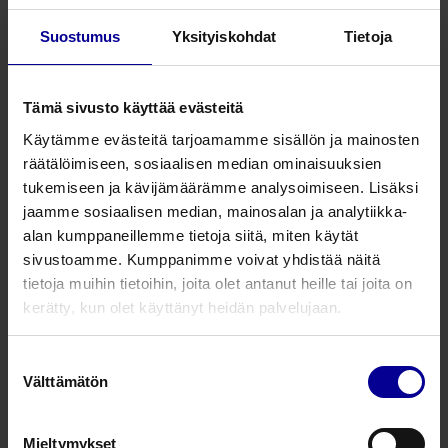
keskittynyt ilmateiden turvaamiseen. Turvallinen
intubaatio on olennainen osa sitä. Siksi olemme
Suostumus
Yksityiskohdat
Tietoja
halunneet tuoda käyttöön niin rutiini-intubaation kuin
vaikean ilmatien ja hätätilanteiden turvaamiseen
sopivat tuotteet. Onhan ilmatien turvaaminen
Tämä sivusto käyttää evästeitä
onnistuneen anestesian kulmakivi. Ei ole samantekevää,
Käytämme evästeitä tarjoamamme sisällön ja mainosten
minkälainen on potilaalle laitettava intubaatioputki.
räätälöimiseen, sosiaalisen median ominaisuuksien
Tarkoitus ei ole tuottaa potilaalle lisää traumoja, vaan
tukemiseen ja kävijämäärämme analysoimiseen. Lisäksi
varmistaa ilmatie. Siksi valikoimamme on
jaamme sosiaalisen median, mainosalan ja analytiikka-
mahdollisimman atraumaattinen potilaalle, aina
alan kumppaneillemme tietoja siitä, miten käytät
intubaatioputken muotoilusta lähtien. Useiden
sivustoamme. Kumppanimme voivat yhdistää näitä
toimenpiteiden jälkeen potilaat tarvitsevat tukea
tietoja muihin tietoihin, joita olet antanut heille tai joita on
keuhkojen toiminnan palauttamiseksi. Perinteisesti tähän
kerätty, kun olet käyttänyt heidän palvelujaan.
on käytetty pulloonpuhallus -tekniikkaa, mutta pullon ja
letkun on todettu olevan varsin tehottomia ja
Suostumuksen
epähygieenisiä. Hengitysharjoitustuotteiden
Välttämätön
valinta
valikoimastamme löydät potilaalle sopivaksi
säädettävät hengitysharjoitusvälineet potilaan tältä
osin mahdollisimman hyvän ja nopean kuntoutumisen
Mieltymykset