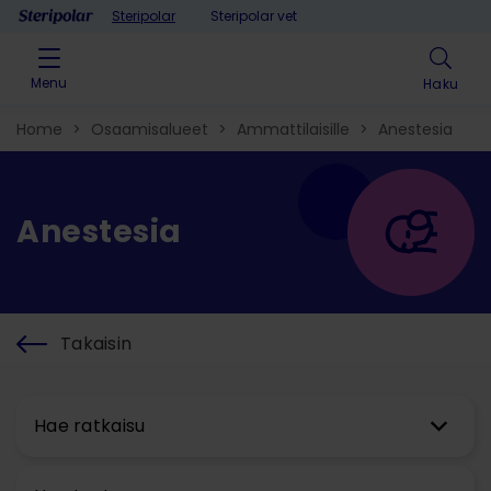
Skip to content
Steripolar
Steripolar vet
Menu
Haku
Home
>
Osaamisalueet
>
Ammattilaisille
>
Anestesia
Anestesia
Takaisin
Hae ratkaisu