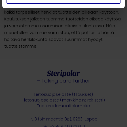
protokolla varmistamaan osaamista. Koulutamme ensin
kaikki tarpeelliset henkilöt tuotteiden oikeaan käyttöön.
Koulutuksen jälkeen tuemme tuotteiden oikeaa käyttöä
ja varmistamme osaamisen oikeissa tilanteissa. Näin
menetellen voimme varmistaa, että potilas ja häntä
hoitava henkilökunta saavat suurimmat hyödyt
tuotteistamme.
– Taking care further
Tietosuojaseloste (tilaukset)
Tietosuojaseloste (markkinointirekisteri)
Tuotereklamaatiolomake
PL 3 (Sinimäentie 8B), 02631 Espoo
Tel. +358 9 417 606 00