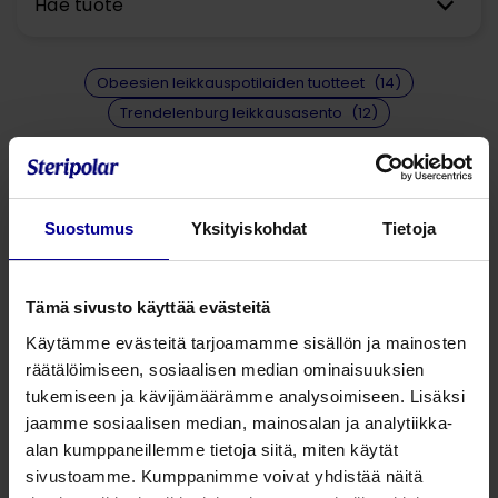
Hae tuote
Obeesien leikkauspotilaiden tuotteet
(14)
Trendelenburg leikkausasento
(12)
Suostumus
Yksityiskohdat
Tietoja
Tämä sivusto käyttää evästeitä
Käytämme evästeitä tarjoamamme sisällön ja mainosten
räätälöimiseen, sosiaalisen median ominaisuuksien
tukemiseen ja kävijämäärämme analysoimiseen. Lisäksi
Pink Pad -leikkausasentopatjat ja -pääntuet tukevat
jaamme sosiaalisen median, mainosalan ja analytiikka-
tätä. Ne vähentävät potilaan komplikaatioiden, kuten
alan kumppaneillemme tietoja siitä, miten käytät
painevammojen tai hermovaurioiden, riskiä haastavissa
sivustoamme. Kumppanimme voivat yhdistää näitä
leikkausasennoissa tehtävien toimenpiteiden aikana.