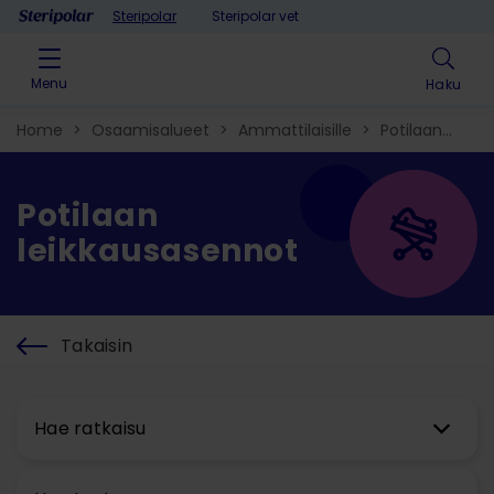
Skip to content
Steripolar
Steripolar vet
Menu
Haku
Home
>
Osaamisalueet
>
Ammattilaisille
>
Potilaan
leikkausasennot
Potilaan
leikkausasennot
Takaisin
Hae ratkaisu