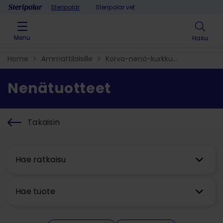
Skip to content
Steripolar
Steripolar vet
Menu
Haku
Home
>
Ammattilaisille
>
Korva-nenä-kurkku​
>
Nenätuotteet
Nenätuotteet
Takaisin
Hae ratkaisu
Hae tuote