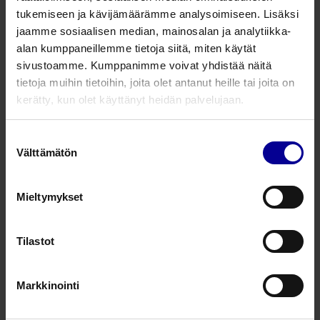
Muut nenätuotteet
Nenäsairauksien hoito
tukemiseen ja kävijämäärämme analysoimiseen. Lisäksi
jaamme sosiaalisen median, mainosalan ja analytiikka-
alan kumppaneillemme tietoja siitä, miten käytät
Ulkoinen nenälasta
sivustoamme. Kumppanimme voivat yhdistää näitä
Soft-Form Thermo
tietoja muihin tietoihin, joita olet antanut heille tai joita on
kerätty, kun olet käyttänyt heidän palvelujaan.
Nenälastat
Nenäsairauksien hoito
Suostumuksen
Ulkoinen nenälasta
Välttämätön
valinta
Soft-Form AL
Nenälastat
Nenäsairauksien hoito
Mieltymykset
Ulkoinen nenälasta
Tilastot
Soft-Form AL-D
Nenälastat
Nenäsairauksien hoito
Markkinointi