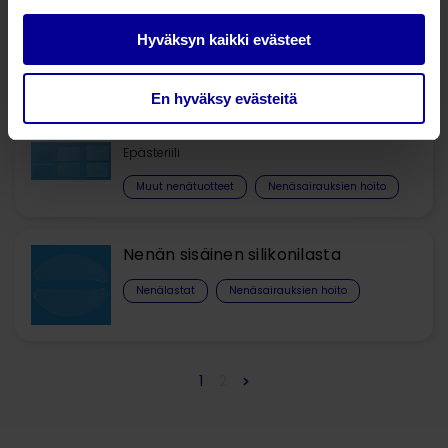
Nenän silikonilevy
Steriili
Hyväksyn kaikki evästeet
Muut nenätuotteet
Nenäsairauksien hoito
En hyväksy evästeitä
Nenän silikonilevy
Epästeriili
Muut nenätuotteet
Nenäsairauksien hoito
Nenän sisäinen silikonilasta
Nenälastat
Nenäsairauksien hoito
1
2