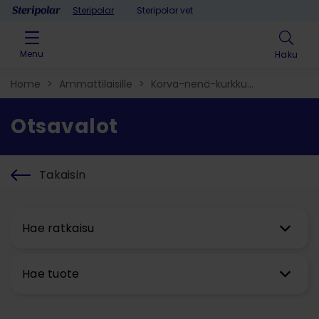
Skip to content
Steripolar
Steripolar vet
Menu
Haku
Home
>
Ammattilaisille
>
Korva-nenä-kurkku​
>
Otsavalot
Otsavalot
Takaisin
Hae ratkaisu
Hae tuote