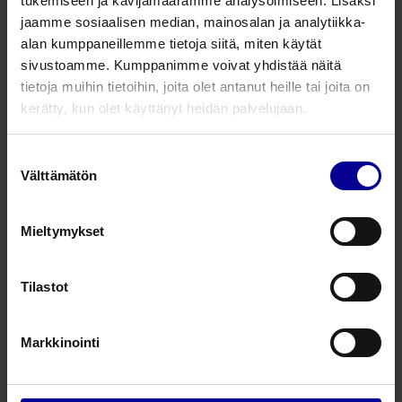
tukemiseen ja kävijämäärämme analysoimiseen. Lisäksi
otsavalo
jaamme sosiaalisen median, mainosalan ja analytiikka-
Otsavalot
Kirurgiset laitteet ja valot
alan kumppaneillemme tietoja siitä, miten käytät
sivustoamme. Kumppanimme voivat yhdistää näitä
tietoja muihin tietoihin, joita olet antanut heille tai joita on
Dover – akkukäyttöinen LED
kerätty, kun olet käyttänyt heidän palvelujaan.
otsavalo
Otsavalot
Kirurgiset laitteet ja valot
Suostumuksen
Välttämätön
valinta
AtoN™ – otsavalo
valokaapelioptiikalla
Mieltymykset
Otsavalot
Kirurgiset laitteet ja valot
Tilastot
Chroma PRO™ – LED valolähde
Markkinointi
Otsavalot