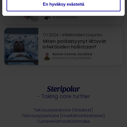
turvallisuutta potilaiden
En hyväksy evästeitä
siirtelyyn
Kari Mäkipää
Tuotepäällikkö
17.1.2024 •
Infektioiden torjunta
Miten potilastyynyt liittyvät
infektioiden hallintaan?
Anna-Leena Junikka
Kliininen tuotepäällikkö
– Taking care further
Tietosuojaseloste (tilaukset)
Tietosuojaseloste (markkinointirekisteri)
Tuotereklamaatiolomake