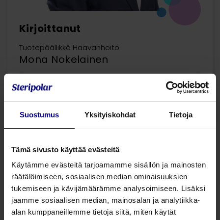
Kirjoittanut
Tuotepäällikkö Haavanhoito
Mona Nokelainen
Mona Nokelainen toimii Steripolarilla
haavanhoidon tuotepäällikkönä. Monalla on pitkä
kokemus terveydenhuollon tarvikkeista MedTech-
yrityksissä sekä valmistaja- että
Suostumus
Yksityiskohdat
Tietoja
jälleenmyyntiorganisaatioissa. Lisäksi hänellä on
ymmärrystä vaikuttavuudesta ja arvon
tuottamisesta asiakkaalle ja erityisesti potilaalle
Tämä sivusto käyttää evästeitä
sekä julkisen hankinnan teorian ja käytännön
Käytämme evästeitä tarjoamamme sisällön ja mainosten
osaamista.
räätälöimiseen, sosiaalisen median ominaisuuksien
tukemiseen ja kävijämäärämme analysoimiseen. Lisäksi
jaamme sosiaalisen median, mainosalan ja analytiikka-
alan kumppaneillemme tietoja siitä, miten käytät
1 artikkelia