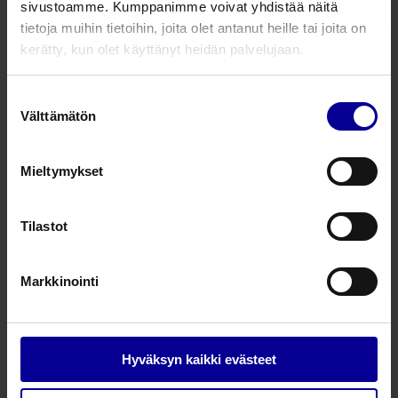
sivustoamme. Kumppanimme voivat yhdistää näitä
tietoja muihin tietoihin, joita olet antanut heille tai joita on
20.5.2026 •
Haavanhoito
Miten ennaltaehkäistä
kerätty, kun olet käyttänyt heidän palvelujaan.
haavainfektiot sairaalassa?
Mona Nokelainen
Suostumuksen
Tuotepäällikkö Haavanhoito
Välttämätön
valinta
Suositellut artikkelit
Mieltymykset
9.4.2024 •
Infektioiden torjunta
SleepAngel-tuotteilla säästät
Tilastot
kustannuksia ja vaikutat
positiivisesti hiilijalanjälkeen
Anna-Leena Junikka
Markkinointi
Kliininen tuotepäällikkö
26.1.2024 •
Leikkausasennot
Hyväksyn kaikki evästeet
Pink Pad Air Assist
asentopatjalla lisää