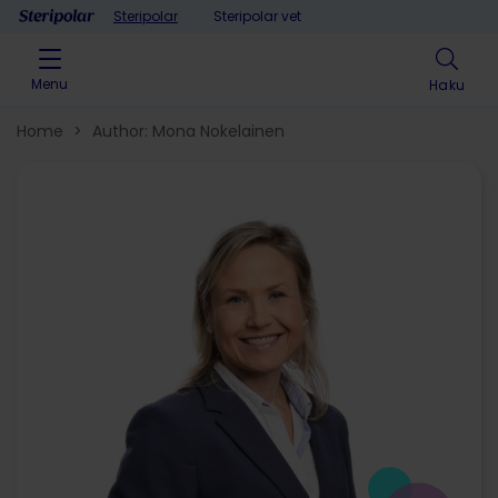
Skip to content
Steripolar
Steripolar vet
Menu
Haku
Home
>
Author: Mona Nokelainen