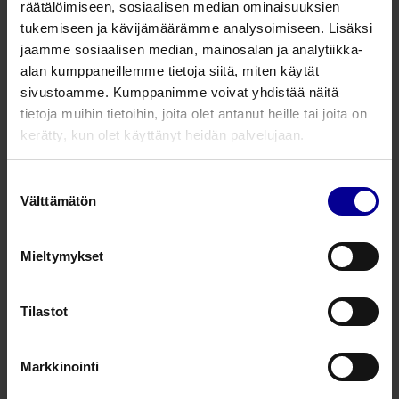
räätälöimiseen, sosiaalisen median ominaisuuksien
3 tuotetta
tukemiseen ja kävijämäärämme analysoimiseen. Lisäksi
jaamme sosiaalisen median, mainosalan ja analytiikka-
ABBy® sektiohaavan hoitoon
alan kumppaneillemme tietoja siitä, miten käytät
sivustoamme. Kumppanimme voivat yhdistää näitä
Synnytyksen jälkeen
Sektiohaavat
tietoja muihin tietoihin, joita olet antanut heille tai joita on
kerätty, kun olet käyttänyt heidän palvelujaan.
Metrastop PPH-katetri
Suostumuksen
Välttämätön
valinta
Synnytyksen jälkeen
Postpartum hoito
Mieltymykset
Nursicare – hoitava rintasidos
Tilastot
Hoitavat haavasidokset​
Hoitava rintasidos
Markkinointi