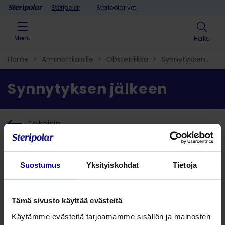
Skip to content
Steripolar
Steripolar vet
Menu
Haku
Home
>
Ammattilaisille
>
Obstetriikka​
>
Synnytyksen
jälkeen
Synnytyksen jälkeen
Takaisin
Hae ratkaisu
Suostumus
Yksityiskohdat
Tietoja
Hae tuote
Tämä sivusto käyttää evästeitä
Käytämme evästeitä tarjoamamme sisällön ja mainosten