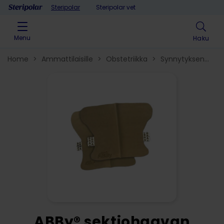
Skip to content
Steripolar
Steripolar vet
Menu
Haku
Home
>
Ammattilaisille
>
Obstetriikka​
>
Synnytyksen
jälkeen
>
ABBy® sektiohaavan