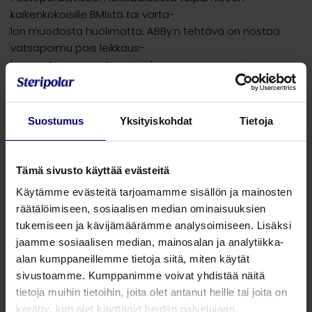
kaikenkokoisille BMIstä tai varta-
lon muodosta huolimatta. ABBy:n tehtävä on nostaa
vatsapoimu pois leikkaus-
haavasta ja parantaa näin haavan paranemisprosessia.
Erinomainen sektion
jälkeiseen toipumiseen.
Suostumus
Yksityiskohdat
Tietoja
Edut synnyttäjälle:
Sopii kaikille ja kaikenkokoisille
Mahdollistaa ihokosketuksen
Tämä sivusto käyttää evästeitä
Ei häiritse imetystä
Käytämme evästeitä tarjoamamme sisällön ja mainosten
räätälöimiseen, sosiaalisen median ominaisuuksien
Voidaan asettaa uudelleen
tukemiseen ja kävijämäärämme analysoimiseen. Lisäksi
Voidaan käyttää myös suihkussa
jaamme sosiaalisen median, mainosalan ja analytiikka-
Hypoallerginen ja iho ystävällinen, ei sisällä lateksia
alan kumppaneillemme tietoja siitä, miten käytät
sivustoamme. Kumppanimme voivat yhdistää näitä
Voidaan käyttää 14 vrk
tietoja muihin tietoihin, joita olet antanut heille tai joita on
Edut terveydenhuoltoon:
kerätty, kun olet käyttänyt heidän palvelujaan.