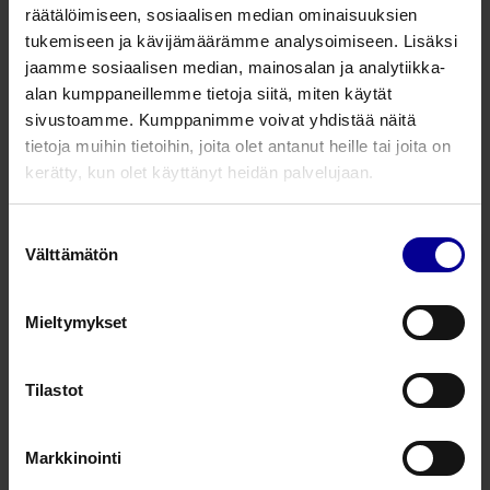
räätälöimiseen, sosiaalisen median ominaisuuksien
tukemiseen ja kävijämäärämme analysoimiseen. Lisäksi
Tuotenumero
Tuotekuvaus
Pakkaus
jaamme sosiaalisen median, mainosalan ja analytiikka-
alan kumppaneillemme tietoja siitä, miten käytät
24100064
NRFit Epiduraalifiltteri litteä
50
sivustoamme. Kumppanimme voivat yhdistää näitä
tietoja muihin tietoihin, joita olet antanut heille tai joita on
100386010
Epiduraalifiltteri, litteä
10
kerätty, kun olet käyttänyt heidän palvelujaan.
Suostumuksen
Kysy lisää tuotteesta
Välttämätön
valinta
Mieltymykset
Liittyvät tuotteet
Tilastot
EpiFuse katetrin yhdistäjä
Epiduraali- ja spinaalituotteet​
Markkinointi
Epiduraali- ja spinaalianestesiatuotteet