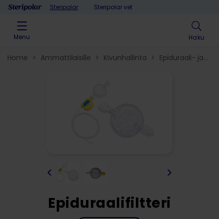
Skip to content
Steripolar
Steripolar vet
Menu
Haku
Home
>
Ammattilaisille
>
Kivunhallinta
>
Epiduraali- ja
spinaalituotteet​
>
<
>
Epiduraalifiltteri