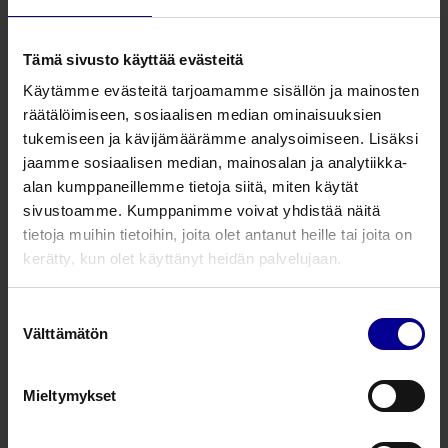
siirtyminen. Tämä takaa sen, että epiduraalikatetrin
kautta annettu kivunhoito toimii halutulla tavalla ja
antaa mielenrauhan postoperatiivisessa
Tämä sivusto käyttää evästeitä
kivunhallinnassa.
Käytämme evästeitä tarjoamamme sisällön ja mainosten
räätälöimiseen, sosiaalisen median ominaisuuksien
Lockit Plus:n matalampi profiili on potilaalle
tukemiseen ja kävijämäärämme analysoimiseen. Lisäksi
miellyttävämpi ja laajempi tarratyyny sekä
jaamme sosiaalisen median, mainosalan ja analytiikka-
lukitusmekanismi parantaa katetrin paikallaan
alan kumppaneillemme tietoja siitä, miten käytät
pysymistä.
sivustoamme. Kumppanimme voivat yhdistää näitä
tietoja muihin tietoihin, joita olet antanut heille tai joita on
Tuotenumero
Tuotekuvaus
kerätty, kun olet käyttänyt heidän palvelujaan.
100399216
Lockit Plus epiduraalikatetrin kiinnitin, 16
Suostumuksen
Välttämätön
valinta
100399218
Lockit Plus epiduraalikatetrin kiinnitin, 18
Mieltymykset
Kysy lisää tuotteesta