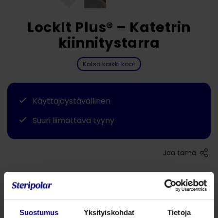
LockIt Plus® – Katetrin
kiinnitystarra
Katso kaikki koot
Käyttäjäystävällinen
Suuri liimattava tyyny
Jaa tämä
LockIt Plus Epiduraalikatetrin kiinnitin
Lockit Plus on uuden sukupolven epiduraalikatetrin
kiinnitin. Se on suunniteltu estämään katetrin ei-toivottu
Suostumus
Yksityiskohdat
Tietoja