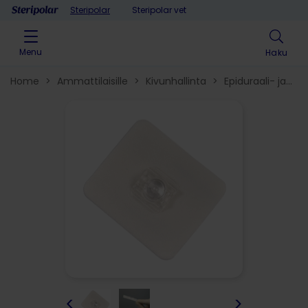
Skip to content
Steripolar
Steripolar vet
Menu
Haku
Home
>
Ammattilaisille
>
Kivunhallinta
>
Epiduraali- ja
spinaalituotteet​
>
<
>