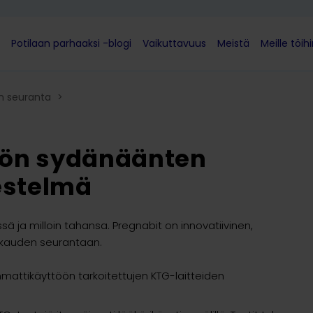
Potilaan parhaaksi -blogi
Vaikuttavuus
Meistä
Meille töih
n seuranta
>
kiön sydänäänten
estelmä
ä ja milloin tahansa. Pregnabit on innovatiivinen,
askauden seurantaan.
mattikäyttöön tarkoitettujen KTG-laitteiden