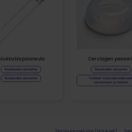
stukkabiopsianeula
Cerclagen pessari
Raskauden seuranta
Raskauden seuranta
Raskauden seuranta
Tuotteet raskaudenaikaisee
seurantaan ja hoitoon
Tietosuojaseloste (tilaukset)
Tie