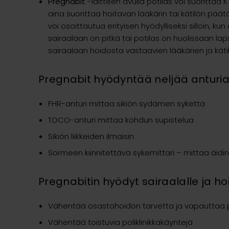
Pregnabit
-laitteen avulla potilas voi suorittaa K
aina suorittaa hoitavan lääkärin tai kätilön pää
voi osoittautua erityisen hyödylliseksi silloin, k
sairaalaan on pitkä tai potilas on huolissaan la
sairaalaan hoidosta vastaavien lääkärien ja kätilö
Pregnabit hyödyntää neljää anturi
FHR-anturi mittaa sikiön sydämen sykettä
TOCO-anturi mittaa kohdun supistelua
Sikiön liikkeiden ilmaisin
Sormeen kiinnitettävä sykemittari – mittaa äid
Pregnabitin hyödyt sairaalalle ja ho
Vähentää osastohoidon tarvetta ja vapauttaa p
Vähentää toistuvia poliklinikkakäyntejä