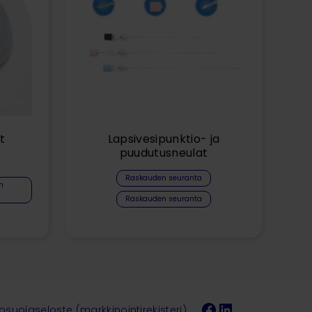
t
Lapsivesipunktio- ja
puudutusneulat
Raskauden seuranta
n
Raskauden seuranta
Facebook
LinkedIn
tosuojaseloste (markkinointirekisteri)