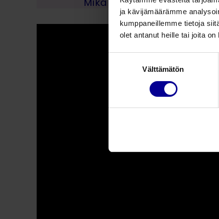
Mikä on Pregnabit? Katso ja
ja kävijämäärämme analysoim
kumppaneillemme tietoja siitä
olet antanut heille tai joita o
Suostumuksen
Välttämätön
valinta