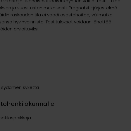
TG-testejä itsenäisesti lääkärikäyntien välillä. Testit tulee
töksen ja suositusten mukaisesti. Pregnabit -järjestelmä
un äidin raskauden tila ei vaadi osastohoitoa, välimatka
psensa hyvinvoinnista. Testitulokset voidaan lähettää
iden arvioitaviksi.
a
in sydämen sykettä
itohenkilökunnalle
otilaspaikkoja