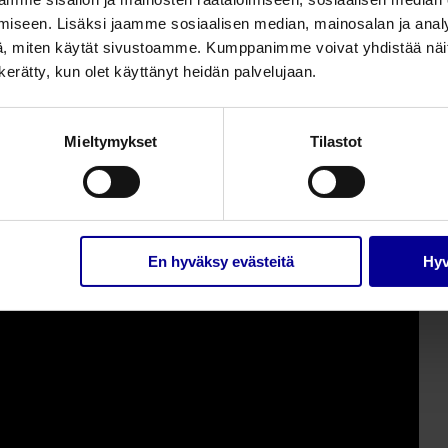
 tutustu alla olevalta videolta!
iseen. Lisäksi jaamme sosiaalisen median, mainosalan ja analy
, miten käytät sivustoamme. Kumppanimme voivat yhdistää näitä t
n kerätty, kun olet käyttänyt heidän palvelujaan.
Mieltymykset
Tilastot
En hyväksy evästeitä
Hyv