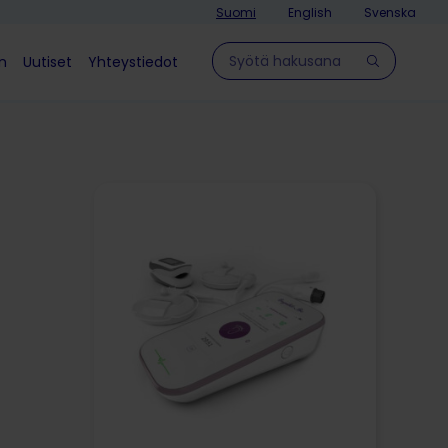
Suomi
English
Svenska
Hae sivulla
in
Uutiset
Yhteystiedot