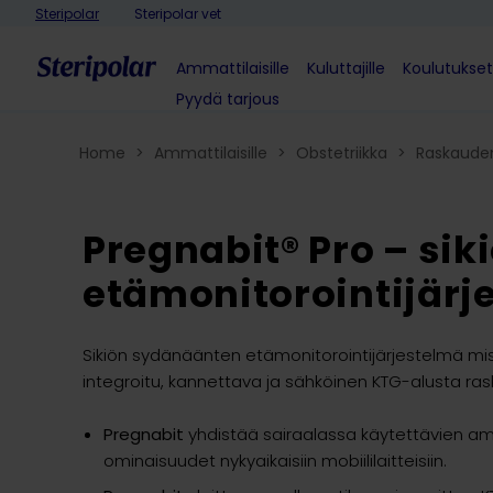
Skip to content
Steripolar
Steripolar vet
Ammattilaisille
Kuluttajille
Koulutukset
Pyydä tarjous
Home
>
Ammattilaisille
>
Obstetriikka​
>
Raskaude
Pregnabit® Pro – si
etämonitorointijärj
Sikiön sydänäänten etämonitorointijärjestelmä miss
integroitu, kannettava ja sähköinen KTG-alusta r
Pregnabit
yhdistää sairaalassa käytettävien am
ominaisuudet nykyaikaisiin mobiililaitteisiin.