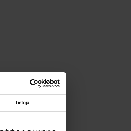
Tietoja
 ominaisuuksien tukemiseen