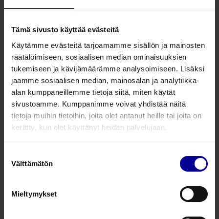
Stapedoplastia
Tämä sivusto käyttää evästeitä
KURZ välikorvaproteesi
K-Piston
Käytämme evästeitä tarjoamamme sisällön ja mainosten
räätälöimiseen, sosiaalisen median ominaisuuksien
Välikorvaproteesit stapedoplastiaan
tukemiseen ja kävijämäärämme analysoimiseen. Lisäksi
Stapedoplastia
jaamme sosiaalisen median, mainosalan ja analytiikka-
alan kumppaneillemme tietoja siitä, miten käytät
sivustoamme. Kumppanimme voivat yhdistää näitä
KURZ välikorvaproteesi
tietoja muihin tietoihin, joita olet antanut heille tai joita on
Angular Piston
kerätty, kun olet käyttänyt heidän palvelujaan.
Välikorvaproteesit stapedoplastiaan
Stapedoplastia
Suostumuksen
Välttämätön
valinta
KURZ välikorvaproteesi
Clip Piston áWengen
Mieltymykset
Välikorvaproteesit stapedoplastiaan