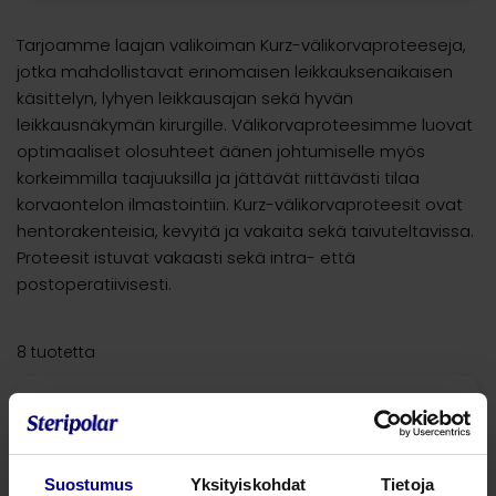
Tarjoamme laajan valikoiman Kurz-välikorvaproteeseja,
jotka mahdollistavat erinomaisen leikkauksenaikaisen
käsittelyn, lyhyen leikkausajan sekä hyvän
leikkausnäkymän kirurgille. Välikorvaproteesimme luovat
optimaaliset olosuhteet äänen johtumiselle myös
korkeimmilla taajuuksilla ja jättävät riittävästi tilaa
korvaontelon ilmastointiin. Kurz-välikorvaproteesit ovat
hentorakenteisia, kevyitä ja vakaita sekä taivuteltavissa.
Proteesit istuvat vakaasti sekä intra- että
postoperatiivisesti.
8 tuotetta
KURZ välikorvaproteesi
CliP® Piston MVP
Välikorvaproteesit stapedoplastiaan
Suostumus
Yksityiskohdat
Tietoja