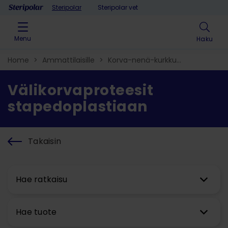
Skip to content
Steripolar
Steripolar vet
Menu
Haku
Home
>
Ammattilaisille
>
Korva-nenä-kurkku​
>
Korvatuotteet
>
Välikorvaproteesit stapedoplastiaan
Välikorvaproteesit
stapedoplastiaan
Takaisin
Hae ratkaisu
Hae tuote