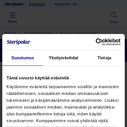
Skip to content
Steripolar
Steripolar vet
Menu
Haku
Home
>
Ammattilaisille
>
Korva-nenä-kurkku​
>
Korvatuotteet
>
Muut korvatuotteet
Muut korvatuotteet
Suostumus
Yksityiskohdat
Tietoja
Takaisin
Tämä sivusto käyttää evästeitä
Käytämme evästeitä tarjoamamme sisällön ja mainosten
Hae ratkaisu
räätälöimiseen, sosiaalisen median ominaisuuksien
tukemiseen ja kävijämäärämme analysoimiseen. Lisäksi
jaamme sosiaalisen median, mainosalan ja analytiikka-
Hae tuote
alan kumppaneillemme tietoja siitä, miten käytät
sivustoamme. Kumppanimme voivat yhdistää näitä