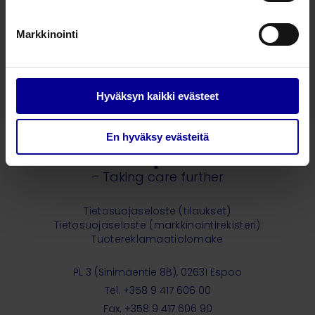
jalkateräalueen kompressioon
Markkinointi
Kompressiotekstiilit
1
2
Hyväksyn kaikki evästeet
En hyväksy evästeitä
– Taking care further
Tietosuojaseloste (tilaukset)
Tietosuojaseloste (markkinointirekisteri)
Tuotereklamaatiolomake
PL 3 (Sinimäentie 8B), 02631 Espoo
Tel. +358 9 417 606 00
Fax. +358 9 417 606 90