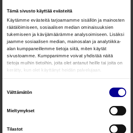
13 tuotetta
Tämä sivusto käyttää evästeitä
Käytämme evästeitä tarjoamamme sisällön ja mainosten
Easywrap – alaraajan
räätälöimiseen, sosiaalisen median ominaisuuksien
kompressiotekstiilit
tukemiseen ja kävijämäärämme analysoimiseen. Lisäksi
Kompressiotekstiilit
Kompressiotekstiilit
jaamme sosiaalisen median, mainosalan ja analytiikka-
alan kumppaneillemme tietoja siitä, miten käytät
sivustoamme. Kumppanimme voivat yhdistää näitä
Easywrap- yläraajan
tietoja muihin tietoihin, joita olet antanut heille tai joita on
kompressiotekstiilit
kerätty, kun olet käyttänyt heidän palvelujaan.
Kompressiotekstiilit
Kompressiotekstiilit
Suostumuksen
Välttämätön
valinta
Microfine kompressiosormikkaat ja
-varvikkaat
Mieltymykset
Kompressiotekstiilit
Kompressiotekstiilit
Tilastot
Easywrap Fusion liner