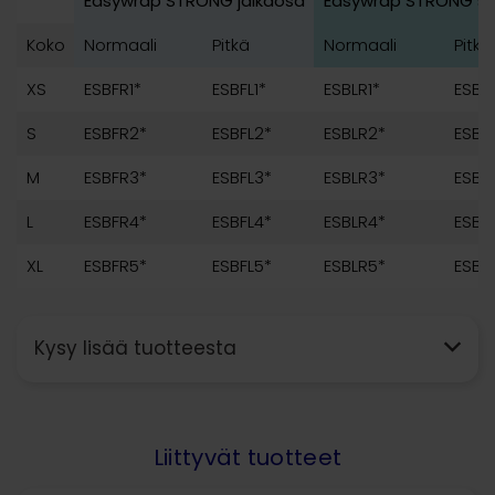
Easywrap STRONG jalkaosa
Easywrap STRONG sä
Koko
Normaali
Pitkä
Normaali
Pitkä
XS
ESBFR1*
ESBFL1*
ESBLR1*
ESBLT
S
ESBFR2*
ESBFL2*
ESBLR2*
ESBL
M
ESBFR3*
ESBFL3*
ESBLR3*
ESBL
L
ESBFR4*
ESBFL4*
ESBLR4*
ESBL
XL
ESBFR5*
ESBFL5*
ESBLR5*
ESBL
Kysy lisää tuotteesta
Liittyvät tuotteet