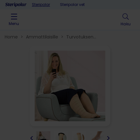
Skip to content
Steripolar
Steripolar vet
Menu
Haku
Home
>
Ammattilaisille
>
Turvotuksen
hoito
>
Kompressiotekstiilit
>
<
>