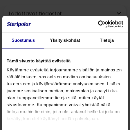
Ladattavat tiedostot
Pukemis- ja mittausohjevideot
Suostumus
Yksityiskohdat
Tietoja
Easywrap alaraajan
kompressiotekstiilit, Light-mallit (20-30
Tämä sivusto käyttää evästeitä
mmHg),
Käytämme evästeitä tarjoamamme sisällön ja mainosten
väri: hiekka
räätälöimiseen, sosiaalisen median ominaisuuksien
tukemiseen ja kävijämäärämme analysoimiseen. Lisäksi
HIEKKA, Light-malli
jaamme sosiaalisen median, mainosalan ja analytiikka-
alan kumppaneillemme tietoja siitä, miten käytät
Easywrap LIGHT jalkaosa
Easywrap LIGHT säärios
sivustoamme. Kumppanimme voivat yhdistää näitä
Koko
Normaali
Pitkä
Normaali
Pitkä
tietoja muihin tietoihin, joita olet antanut heille tai joita on
kerätty, kun olet käyttänyt heidän palvelujaan.
XS
ELFR1
ELFL1
ELLR1
ELLT1*