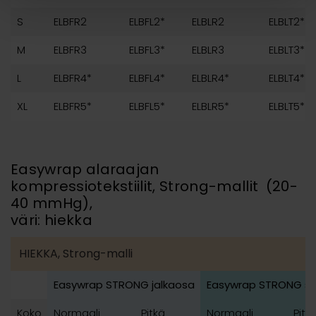
S
ELBFR2
ELBFL2*
ELBLR2
ELBLT2*
M
ELBFR3
ELBFL3*
ELBLR3
ELBLT3*
L
ELBFR4*
ELBFL4*
ELBLR4*
ELBLT4*
XL
ELBFR5*
ELBFL5*
ELBLR5*
ELBLT5*
Easywrap alaraajan
kompressiotekstiilit, Strong-mallit (20-
40 mmHg),
väri: hiekka
HIEKKA, Strong-malli
Easywrap STRONG jalkaosa
Easywrap
STRONG
sä
Koko
Normaali
Pitkä
Normaali
Pitk