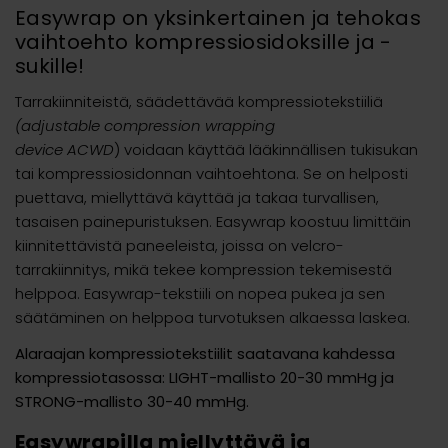
Easywrap on yksinkertainen ja tehokas
vaihtoehto kompressiosidoksille ja -
sukille!
Tarrakiinniteistä, säädettävää kompressiotekstiiliä
(adjustable compression wrapping
device ACWD
) voidaan käyttää lääkinnällisen tukisukan
tai kompressiosidonnan vaihtoehtona. Se on helposti
puettava, miellyttävä käyttää ja takaa turvallisen,
tasaisen painepuristuksen. Easywrap koostuu limittäin
kiinnitettävistä paneeleista, joissa on velcro-
tarrakiinnitys, mikä tekee kompression tekemisestä
helppoa. Easywrap-tekstiili on nopea pukea ja sen
säätäminen on helppoa turvotuksen alkaessa laskea.
Alaraajan kompressiotekstiilit saatavana kahdessa
kompressiotasossa: LIGHT-mallisto 20-30 mmHg ja
STRONG-mallisto 30-40 mmHg.
Easywrapilla miellyttävä ja