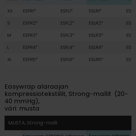
XS
ESFR1*
ESFL1*
ESLR1*
ESLT
S
ESFR2*
ESFL2*
ESLR2*
ESLT
M
ESFR3*
ESFL3*
ESLR3*
ESLT
L
ESFR4*
ESFL4*
ESLR4*
ESLT
XL
ESFR5*
ESFL5*
ESLR5*
ESTS
Easywrap alaraajan
kompressiotekstiilit, Strong-mallit (20-
40 mmHg),
väri: musta
MUSTA, Strong-malli