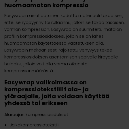
huomaamaton kompressio
Easywrapin ainutlaatuinen kudottu materiaali takaa sen,
ettei se ryppyynny tai rullaannu, jolloin se takaa tasaisen,
varman kompression. Easywrap on suunniteltu matalan
profiilin kompressiosidoksesi, jolloin se on lähes
huomaamaton käytettäessä vaatetuksen alla.
Easywrapin mekaanisesti rajoitettu venyvyys tekee
kompressiosidoksen asentamisen sopivalle kireydelle
helpoksi, jolloin voit olla varma oikeasta
kompressionmäärästä.
Easywrap valikoimassa on
kompressiotekstiilit ala- ja
yläraajalle, joita voidaan käyttää
yhdessä tai erikseen
Alaraajan kompressiosidokset
Jalkakompressiotekstiili