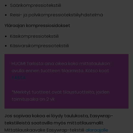
Säärikompressiotekstiili
Reisi- ja polvikompressiotekstiiliyhdistelmä
Yläraajan kompressiosidokset
Käsikompressiotekstiili
Käsivarsikompressiotekstiili
HUOM! Tarkista aina oikea koko mittataulukon
avulla ennen tuotteen tilaamista. Katso koot
TÄSTÄ
*Merkityt tuotteet ovat tilaustuotteita, joiden
toimitusaika on 2 vk
Jos sopivaa kokoa ei löydy taulukosta, Easywrap-
tekstiileistä saatavilla myös mittatilausmallit
Mittatilauskaavake Easywrap-tekstiili
alaraajalle