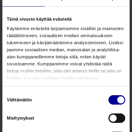
Lympha Press Optimal -
Tämä sivusto käyttää evästeitä
takkimansetti
Käytämme evästeitä tarjoamamme sisällön ja mainosten
Lymfaturvotuksen hoito​
Lymfaödeeman hoito
räätälöimiseen, sosiaalisen median ominaisuuksien
tukemiseen ja kävijämäärämme analysoimiseen. Lisäksi
jaamme sosiaalisen median, mainosalan ja analytiikka-
Lympha Press Optimal Comfy-
alan kumppaneillemme tietoja siitä, miten käytät
yläraajamansetti (1/2 takki)
sivustoamme. Kumppanimme voivat yhdistää näitä
Lymfaturvotuksen hoito​
Lymfaödeeman hoito
tietoja muihin tietoihin, joita olet antanut heille tai joita on
kerätty, kun olet käyttänyt heidän palvelujaan.
Lympha Press Optimal -
Suostumuksen
alaraajamansetti tarrakiinnityksellä
Välttämätön
valinta
Lymfaturvotuksen hoito​
Lymfaödeeman hoito
Mieltymykset
Lympha Press Optimal Comfy-
alaraajamansetti