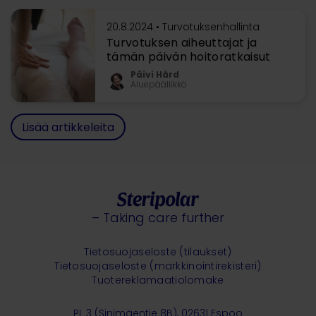
20.8.2024 •
Turvotuksenhallinta
Turvotuksen aiheuttajat ja
tämän päivän hoitoratkaisut
Päivi Hård
Aluepäällikkö
Lisää artikkeleita
– Taking care further
Tietosuojaseloste (tilaukset)
Tietosuojaseloste (markkinointirekisteri)
Tuotereklamaatiolomake
PL 3 (Sinimäentie 8B), 02631 Espoo