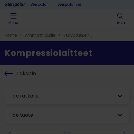
Skip to content
Steripolar
Steripolar vet
Menu
Haku
Home
>
Ammattilaisille
>
Turvotuksen
hoito
>
Kompressiolaitteet​
Kompressiolaitteet​
Takaisin
Hae ratkaisu
Hae tuote