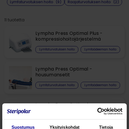
Lymfaturvotuksen hoito​
(9)
Raajaturvotuksen hoito​
(2)
11 tuotetta
Lympha Press Optimal Plus -
kompressiohoitojärjestelmä
Lymfaturvotuksen hoito​
Lymfaödeeman hoito
Lympha Press Optimal -
housumansetit
Lymfaturvotuksen hoito​
Lymfaödeeman hoito
Lympha Press Optimal –
LymphaPod housumansetti
obeeseille potilaille
Lymfaturvotuksen hoito​
Lymfaödeeman hoito
Suostumus
Yksityiskohdat
Tietoja