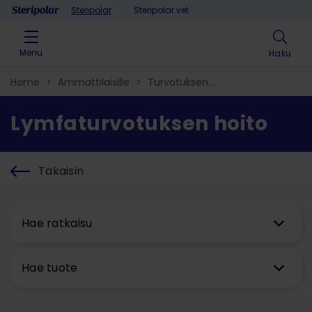
Skip to content
Steripolar
Steripolar vet
Menu
Haku
Home
>
Ammattilaisille
>
Turvotuksen
hoito
>
Kompressiolaitteet​
>
Lymfaturvotuksen hoito​
Lymfaturvotuksen hoito​
Takaisin
Hae ratkaisu
Hae tuote