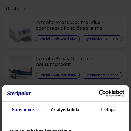
9 tuotetta
Lympha Press Optimal Plus -
kompressiohoitojärjestelmä
Lymfaturvotuksen hoito​
Lymfaödeeman hoito
Lympha Press Optimal -
housumansetit
Lymfaturvotuksen hoito​
Lymfaödeeman hoito
Lympha Press Optimal –
LymphaPod housumansetti
obeeseille potilaille
Suostumus
Yksityiskohdat
Tietoja
Lymfaturvotuksen hoito​
Lymfaödeeman hoito
Tämä sivusto käyttää evästeitä