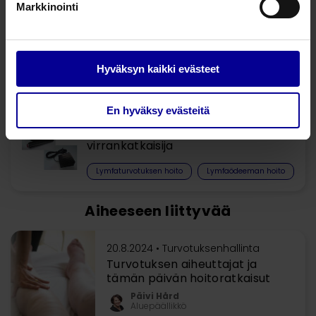
Markkinointi
Lympha Press Optimal -letkusto ja
tulpat
Hyväksyn kaikki evästeet
Lymfaturvotuksen hoito​
Lymfaödeeman hoito
En hyväksy evästeitä
Lympha Press Optimal -
virrankatkaisija
Lymfaturvotuksen hoito​
Lymfaödeeman hoito
Aiheeseen liittyvää
20.8.2024 •
Turvotuksenhallinta
Turvotuksen aiheuttajat ja
tämän päivän hoitoratkaisut
Päivi Hård
Aluepäällikkö