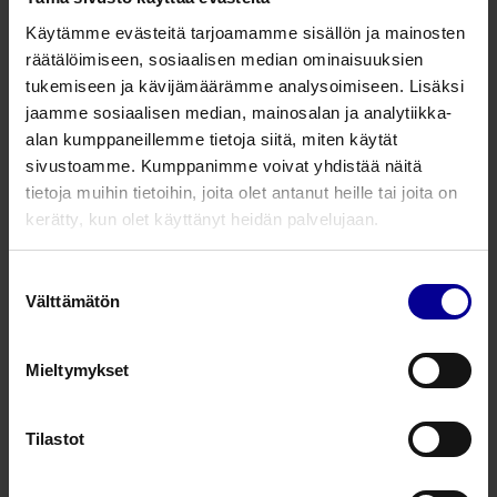
Lympha Press Optimal -
Käytämme evästeitä tarjoamamme sisällön ja mainosten
takkimansetti
räätälöimiseen, sosiaalisen median ominaisuuksien
Lymfaturvotuksen hoito​
Lymfaödeeman hoito
tukemiseen ja kävijämäärämme analysoimiseen. Lisäksi
jaamme sosiaalisen median, mainosalan ja analytiikka-
alan kumppaneillemme tietoja siitä, miten käytät
Lympha Press Optimal Comfy-
sivustoamme. Kumppanimme voivat yhdistää näitä
yläraajamansetti (1/2 takki)
tietoja muihin tietoihin, joita olet antanut heille tai joita on
kerätty, kun olet käyttänyt heidän palvelujaan.
Lymfaturvotuksen hoito​
Lymfaödeeman hoito
Suostumuksen
Lympha Press Optimal -
Välttämätön
valinta
alaraajamansetti tarrakiinnityksellä
Lymfaturvotuksen hoito​
Lymfaödeeman hoito
Mieltymykset
Lympha Press Optimal Comfy-
Tilastot
alaraajamansetti
Lymfaturvotuksen hoito​
Lymfaödeeman hoito