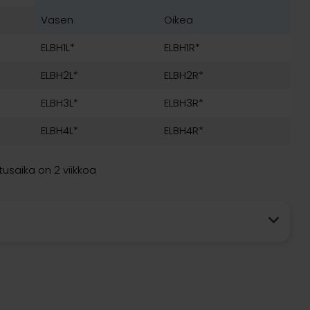
Vasen
Oikea
ELBH1L*
ELBH1R*
ELBH2L*
ELBH2R*
ELBH3L*
ELBH3R*
ELBH4L*
ELBH4R*
tusaika on 2 viikkoa