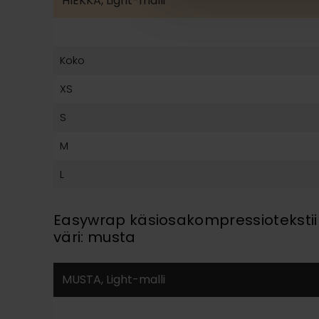
HIEKKA, Light-malli
Koko
XS
S
M
L
Easywrap käsiosakompressiotekstiil
väri: musta
MUSTA, Light-malli