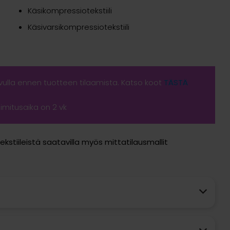
Käsikompressiotekstiili
Käsivarsikompressiotekstiili
vulla ennen tuotteen tilaamista. Katso koot
TÄSTÄ
oimitusaika on 2 vk
kstiileistä saatavilla myös mittatilausmallit