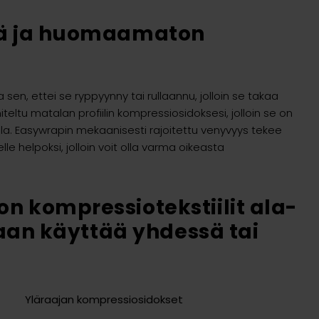
vä ja huomaamaton
sen, ettei se ryppyynny tai rullaannu, jolloin se takaa
ltu matalan profiilin kompressiosidoksesi, jolloin se on
. Easywrapin mekaanisesti rajoitettu venyvyys tekee
e helpoksi, jolloin voit olla varma oikeasta
n kompressiotekstiilit ala-
idaan käyttää yhdessä tai
Yläraajan kompressiosidokset