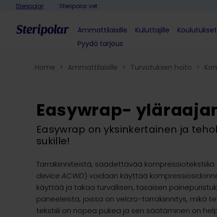
Skip to content
Steripolar
Steripolar vet
Ammattilaisille
Kuluttajille
Koulutukset
Pyydä tarjous
Home
>
Ammattilaisille
>
Turvotuksen hoito
>
Kom
Easywrap- yläraajan
Easywrap on yksinkertainen ja tehok
sukille!
Tarrakiinniteistä, säädettävää kompressiotekstiiliä
device ACWD
) voidaan käyttää kompressiosidonna
käyttää ja takaa turvallisen, tasaisen painepuristuk
paneeleista, joissa on velcro-tarrakiinnitys, mik
tekstiili on nopea pukea ja sen säätäminen on hel