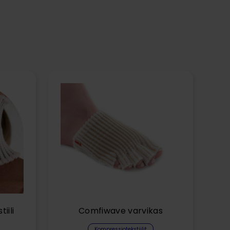
iili
Comfiwave varvikas
Kompressiotekstiilit