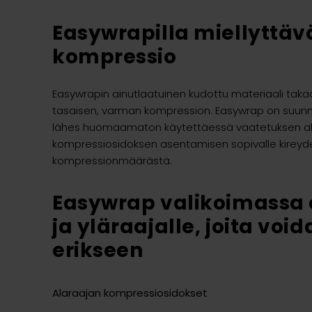
Easywrapilla miellyttä
kompressio
Easywrapin ainutlaatuinen kudottu materiaali takaa 
tasaisen, varman kompression. Easywrap on suunnite
lähes huomaamaton käytettäessä vaatetuksen alla
kompressiosidoksen asentamisen sopivalle kireydell
kompressionmäärästä.
Easywrap valikoimassa o
ja yläraajalle, joita vo
erikseen
Alaraajan kompressiosidokset