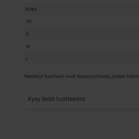
Koko
XS
S
M
L
*Merkityt tuotteet ovat tilaustuotteita, joiden toimi
Kysy lisää tuotteesta