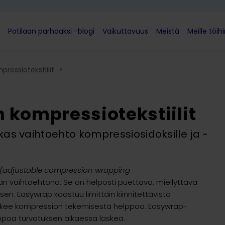
Potilaan parhaaksi -blogi
Vaikuttavuus
Meistä
Meille töih
pressiotekstiilit
>
 kompressiotekstiilit
as vaihtoehto kompressiosidoksille ja -
(adjustable compression wrapping
n vaihtoehtona. Se on helposti puettava, miellyttävä
sen. Easywrap koostuu limittäin kiinnitettävistä
ä tekee kompression tekemisestä helppoa. Easywrap-
ppoa turvotuksen alkaessa laskea.