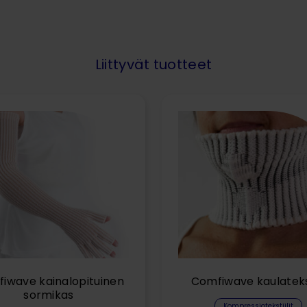
Liittyvät tuotteet
iwave kainalopituinen
Comfiwave kaulatekst
sormikas
Kompressiotekstiilit