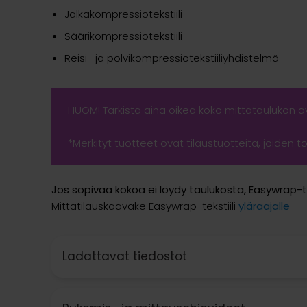
Jalkakompressiotekstiili
Säärikompressiotekstiili
Reisi- ja polvikompressiotekstiiliyhdistelmä
HUOM! Tarkista aina oikea koko mittataulukon a
*Merkityt tuotteet ovat tilaustuotteita, joiden t
Jos sopivaa kokoa ei löydy taulukosta, Easywrap-te
Mittatilauskaavake Easywrap-tekstiili
yläraajalle
Ladattavat tiedostot