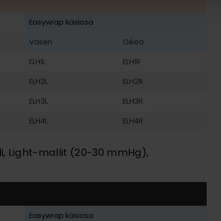
Easywrap käsiosa
Vasen
Oikea
ELH1L
ELH1R
ELH2L
ELH2R
ELH3L
ELH3R
ELH4L
ELH4R
i, Light-mallit (20-30 mmHg),
Easywrap käsiosa