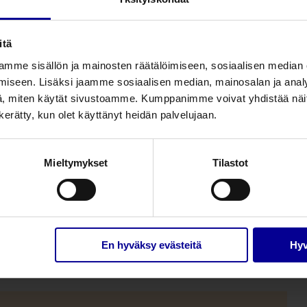
Light-mallit (20-30 mmHg),
itä
mme sisällön ja mainosten räätälöimiseen, sosiaalisen median
iseen. Lisäksi jaamme sosiaalisen median, mainosalan ja analy
Easywrap hiha, oikea
, miten käytät sivustoamme. Kumppanimme voivat yhdistää näitä t
n kerätty, kun olet käyttänyt heidän palvelujaan.
Lyhyt
Normaali
Pitkä
L*
ELBAS2R*
ELBAR2R*
ELBAL2R*
Mieltymykset
Tilastot
L*
ELBAS3R*
ELBAR3R*
ELBAL3R*
L*
ELBAS4R*
ELBAR4R*
ELBAL4R*
En hyväksy evästeitä
Hyv
i, Light-mallit (20-30 mmHg),