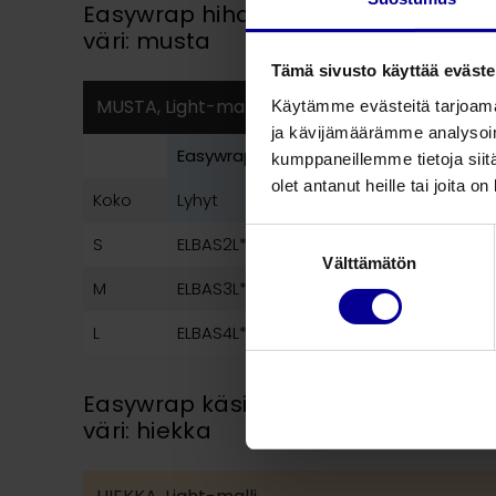
Easywrap hihakompressiotekstiilit, 
väri: musta
Tämä sivusto käyttää eväste
MUSTA, Light-malli
Käytämme evästeitä tarjoama
ja kävijämäärämme analysoim
Easywrap hiha, vasen
kumppaneillemme tietoja siitä
olet antanut heille tai joita o
Koko
Lyhyt
Normaali
Pitkä
Suostumuksen
S
ELBAS2L*
ELBAR2L*
ELBAL2
Välttämätön
valinta
M
ELBAS3L*
ELBAR3L*
ELBAL3
L
ELBAS4L*
ELBAR4L*
ELBAL4
Easywrap käsiosakompressiotekstiil
väri: hiekka