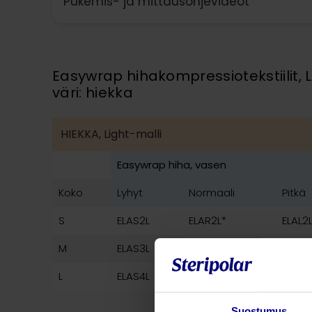
Pukemis- ja mittausohjevideot
Easywrap hihakompressiotekstiilit, 
väri: hiekka
HIEKKA, Light-malli
Easywrap hiha, vasen
Koko
Lyhyt
Normaali
Pitkä
S
ELAS2L
ELAR2L*
ELAL2
M
ELAS3L
ELAR3L
ELAL3
L
ELAS4L
ELAR4L
ELAL4
Suostumus