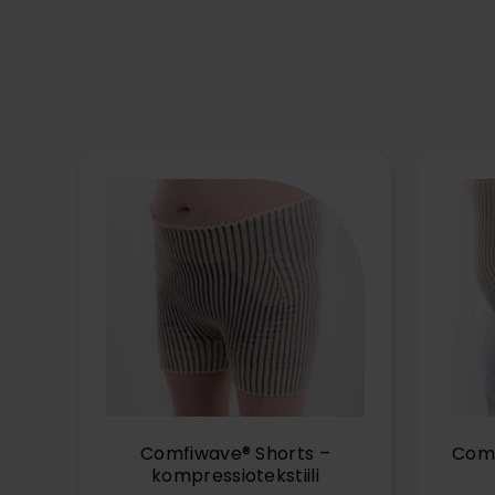
Comfiwave® Shorts –
Comf
kompressiotekstiili