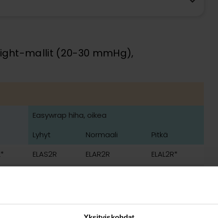
Light-mallit (20-30 mmHg),
Easywrap hiha, oikea
Lyhyt
Normaali
Pitkä
L*
ELAS2R
ELAR2R
ELAL2R*
L*
ELAS3R
ELAR3R
ELAL3R
L*
ELAS4R
ELAR4R
ELAL4R
Yksityiskohdat