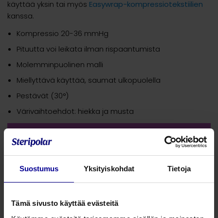
käyttää yksin tai myös
Easywrap-kompressiotekstiilien
kanssa.
Kompressio 20-36 mmHg
Pituutta voi leikata ilman rispaantumista
Molemminpuolinen malli
Miellyttävä käyttää, saumat ulkopuolella
Pestävät (30°)
Värivaihtoehdot: hiekka ja musta
HUOM! Tarkista aina oikea koko mittataulukon
avulla ennen tuotteen tilaamista. Katso koot
TÄSTÄ
Suostumus
Yksityiskohdat
Tietoja
*Merkityt tuotteet ovat tilaustuotteita, joiden
toimitusaika on 2 vk
Tämä sivusto käyttää evästeitä