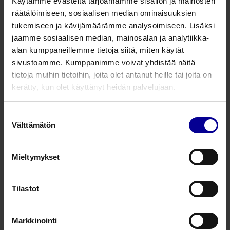
Käytämme evästeitä tarjoamamme sisällön ja mainosten
Microfine varvikas
räätälöimiseen, sosiaalisen median ominaisuuksien
tukemiseen ja kävijämäärämme analysoimiseen. Lisäksi
Koko
Musta
Hiekka
jaamme sosiaalisen median, mainosalan ja analytiikka-
alan kumppaneillemme tietoja siitä, miten käytät
XS
218B1*
218S1*
sivustoamme. Kumppanimme voivat yhdistää näitä
tietoja muihin tietoihin, joita olet antanut heille tai joita on
S
218B2*
218S2*
kerätty, kun olet käyttänyt heidän palvelujaan.
M
218B3
218S3*
Suostumuksen
Välttämätön
valinta
L
218B4
218S4*
XL
218B5*
218S5*
Mieltymykset
Microfine sormikas
Tilastot
Koko
Musta
Hiekka
Markkinointi