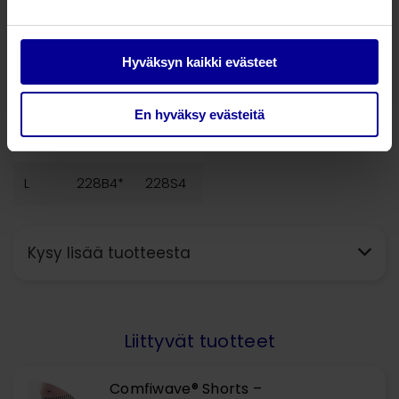
XXS
228B0*
228S0*
XS
228B1*
228S1*
Hyväksyn kaikki evästeet
S
228B2*
228S2
En hyväksy evästeitä
M
228B3*
228S3
L
228B4*
228S4
Kysy lisää tuotteesta
Liittyvät tuotteet
Comfiwave® Shorts –