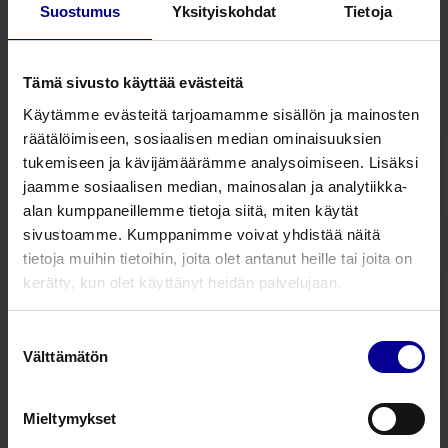
Hae tuote
Suostumus
Yksityiskohdat
Tietoja
Tämä sivusto käyttää evästeitä
2 tuotetta
Käytämme evästeitä tarjoamamme sisällön ja mainosten
Maxxcare Pro -kevennystossu
räätälöimiseen, sosiaalisen median ominaisuuksien
tukemiseen ja kävijämäärämme analysoimiseen. Lisäksi
Kevennystossu painehaavojen ennaltaehkäisyyn​
jaamme sosiaalisen median, mainosalan ja analytiikka-
Ennaltaehkäisy
alan kumppaneillemme tietoja siitä, miten käytät
sivustoamme. Kumppanimme voivat yhdistää näitä
tietoja muihin tietoihin, joita olet antanut heille tai joita on
Maxxcare Pro -kevennystossujen
kerätty, kun olet käyttänyt heidän palvelujaan.
vaihtokennot
Pidennä Maxxcare-kevennystossujen käyttöikää
tossujen vaihtokennoilla. Maxxcare Pro -
Suostumuksen
kevennystossussa on 2 x pientä, 2 x isoa kennoa
Välttämätön
valinta
ja vaihtoilmakennopakkaus sisältää kaikki nämä
Kevennystossu painehaavojen ennaltaehkäisyyn​
neljä kennoa.
Ennaltaehkäisy
Mieltymykset