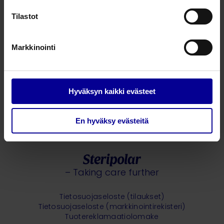
Aiheeseen liittyvää
Tilastot
15.9.2025 •
Haavanhoito
Painehaavan ehkäisy ja hoito
kevennystossun ja puhdistavan
Markkinointi
vaahtosidoksen avulla
Piia Reijonen
Tulosryhmäpäällikkö Haavanhoito
Hyväksyn kaikki evästeet
Lisää artikkeleita
En hyväksy evästeitä
– Taking care further
Tietosuojaseloste (tilaukset)
Tietosuojaseloste (markkinointirekisteri)
Tuotereklamaatiolomake