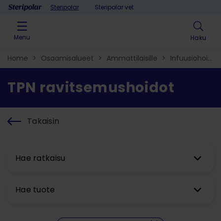
Skip to content
Steripolar
Steripolar vet
Menu
Haku
Home
>
Osaamisalueet
>
Ammattilaisille
>
Infuusiohoidot
ravitsemushoidot
TPN ravitsemushoidot
Takaisin
Hae ratkaisu
Hae tuote