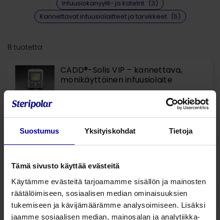
Infuusiokanyylit- ja katetrit
(3)
Kannettavat infuusiolaitteet ja tarvikkeet
(5)
8 tuotetta
CADD®-Solis VIP – kannettava,
monikäyttöinen infuusiolaite
Kannettavat infuusiolaitteet
Synnytyskivun hoito
Suostumus
Yksityiskohdat
Tietoja
CADD lääkekasetit ja jatkoletkut
Kannettavat infuusiolaitteet
Tämä sivusto käyttää evästeitä
Kannettavat infuusiolaitteet ja tarvikkeet
Käytämme evästeitä tarjoamamme sisällön ja mainosten
räätälöimiseen, sosiaalisen median ominaisuuksien
tukemiseen ja kävijämäärämme analysoimiseen. Lisäksi
CADD pussipiikilliset letkustot
jaamme sosiaalisen median, mainosalan ja analytiikka-