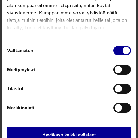
Kannettavat infuusiolaitteet
alan kumppaneillemme tietoja siitä, miten käytät
sivustoamme. Kumppanimme voivat yhdistää näitä
Kannettavat infuusiolaitteet ja tarvikkeet
tietoja muihin tietoihin, joita olet antanut heille tai joita on
kerätty, kun olet käyttänyt heidän palvelujaan.
CADD-Solis VIP lisätarvikkeet
Suostumuksen
Kannettavat infuusiolaitteet
Välttämätön
valinta
Kannettavat infuusiolaitteet ja tarvikkeet
Mieltymykset
DeltaVen suljettu turvakanyyli
Infuusiokanyylit- ja katetrit
Tilastot
Infuusiokanyylit- ja katetrit
Markkinointi
Midline katetrit
Infuusiokanyylit- ja katetrit
Infuusiokanyylit- ja katetrit
Hyväksyn kaikki evästeet