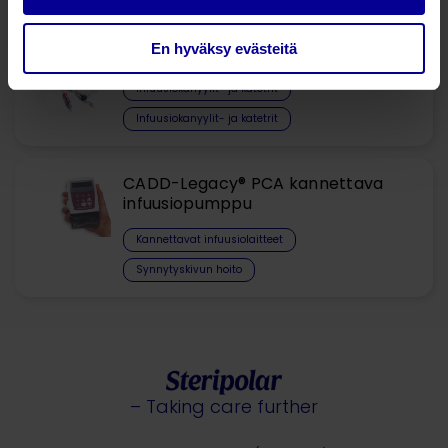
En hyväksy evästeitä
PICC katetrit
Infuusiokanyylit- ja katetrit
Infuusiokanyylit- ja katetrit
CADD-Legacy® PCA kannettava
infuusiopumppu
Kannettavat infuusiolaitteet
Synnytyskivun hoito
– Taking care further