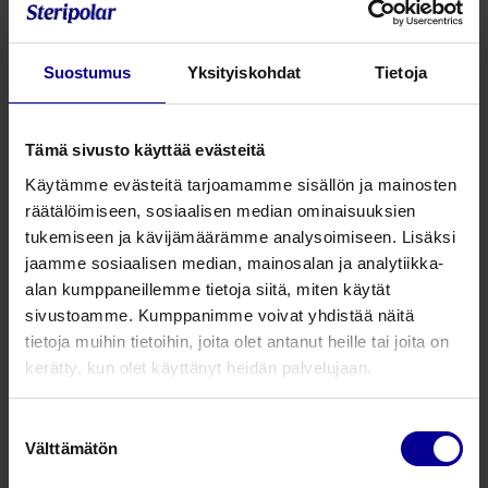
Pussipiikilliset letkustot max 250 ml/h takaiskuventtiilillä j
21732224
Letkusto 198 cm
Suostumus
Yksityiskohdat
Tietoja
21732424
Letkusto 312 cm, keltaraitainen
21739424
Letkusto 274 cm, 0,2 mikronin suodatin
Tämä sivusto käyttää evästeitä
Käytämme evästeitä tarjoamamme sisällön ja mainosten
21734924
Letkusto 330 cm, 0,2 mikronin suodatin, 
räätälöimiseen, sosiaalisen median ominaisuuksien
21734324
Letkusto 290 cm, 1.2 mikronin suodatin, n
tukemiseen ja kävijämäärämme analysoimiseen. Lisäksi
jaamme sosiaalisen median, mainosalan ja analytiikka-
21735924
Letkusto 175 cm, HUOM! pussipiikitön; vo
alan kumppaneillemme tietoja siitä, miten käytät
sivustoamme. Kumppanimme voivat yhdistää näitä
tietoja muihin tietoihin, joita olet antanut heille tai joita on
Tuotenumero
Tuotekuvaus
kerätty, kun olet käyttänyt heidän palvelujaan.
Pussipiikilliset letkustot max 500 ml/h (soveltuu vain CADD-
Suostumuksen
21735724
Letkusto 234 cm
Välttämätön
valinta
21736424
Letkusto 300 cm, 1,2 mikronin suodatin,