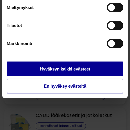
Mieltymykset
21738424
Letkusto 312 cm, keltaraitainen
Tilastot
Kysy lisää tuotteesta
Markkinointi
Liittyvät tuotteet
Hyväksyn kaikki evästeet
CADD-Solis VIP lisätarvikkeet
En hyväksy evästeitä
Kannettavat infuusiolaitteet
Kannettavat infuusiolaitteet ja tarvikkeet
CADD lääkekasetit ja jatkoletkut
Kannettavat infuusiolaitteet