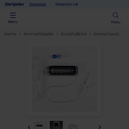
Skip to content
Steripolar
Steripolar vet
Menu
Haku
Home
>
Ammattilaisille
>
Kivunhallinta
>
Kannettavat
infuusiolaitteet
>
<
>