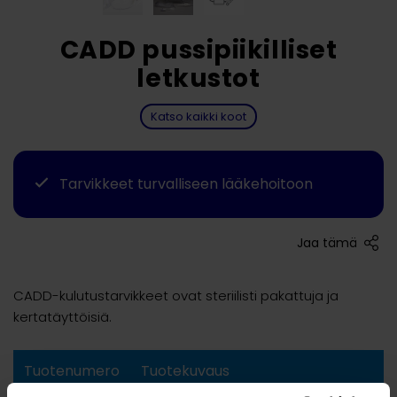
CADD pussipiikilliset
letkustot
Katso kaikki koot
Tarvikkeet turvalliseen lääkehoitoon
Jaa tämä
CADD-kulutustarvikkeet ovat steriilisti pakattuja ja
kertatäyttöisiä.
Tuotenumero
Tuotekuvaus