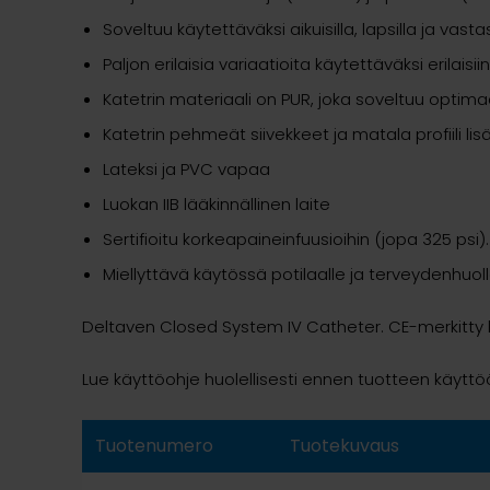
Soveltuu käytettäväksi aikuisilla, lapsilla ja vastas
Paljon erilaisia variaatioita käytettäväksi erilaisii
Katetrin materiaali on PUR, joka soveltuu optim
Katetrin pehmeät siivekkeet ja matala profiili l
Lateksi ja PVC vapaa
Luokan IIB lääkinnällinen laite
Sertifioitu korkeapaineinfuusioihin (jopa 325 psi).
Miellyttävä käytössä potilaalle ja terveydenhuol
Deltaven Closed System IV Catheter. CE-merkitty lä
Lue käyttöohje huolellisesti ennen tuotteen käytt
Tuotenumero
Tuotekuvaus