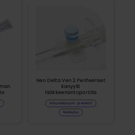
Neo Delta Ven 2 Perifeeriset
ilman
kanyylit
ia
lääkkeenantoportilla
Infuusiokanyylit- ja katetrit
Nesteytys