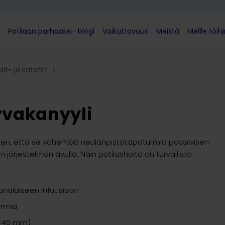
Potilaan parhaaksi -blogi
Vaikuttavuus
Meistä
Meille töih
it- ja katetrit
>
rvakanyyli
siten, että se vähentää neulanpistotapaturmia passiivisen
n järjestelmän avulla. Näin potilashoito on turvallista
honalaiseen infuusioon
urmia
19–45 mm)