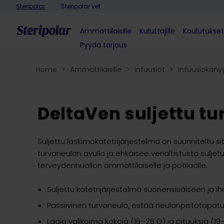
Skip to content
Steripolar
Steripolar vet
Ammattilaisille
Kuluttajille
Koulutukset
Pyydä tarjous
Home
>
Ammattilaisille
>
Infuusiot
>
Infuusiokanyyl
DeltaVen suljettu tu
Suljettu laskimokatetrijärjestelmä on suunniteltu 
turvaneulan avulla ja ehkäisee verialtistusta suljetu
terveydenhuollon ammattilaiselle ja potilaalle.
Suljettu katetrijärjestelmä suonensisäiseen ja i
Passiivinen turvaneula, estää neulanpistotapat
Laaja valikoima kokoja (16–26 G) ja pituuksia (