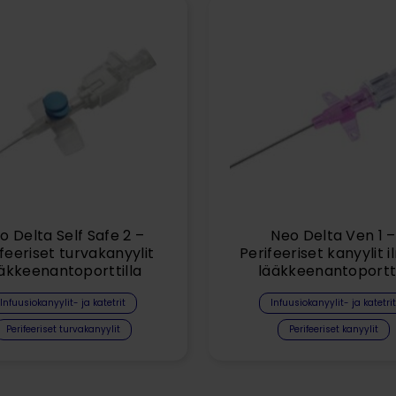
o Delta Self Safe 2 –
Neo Delta Ven 1 –
feeriset turvakanyylit
Perifeeriset kanyylit 
äkkeenantoporttilla
lääkkeenantoportt
Infuusiokanyylit- ja katetrit
Infuusiokanyylit- ja katetrit
Perifeeriset turvakanyylit
Perifeeriset kanyylit