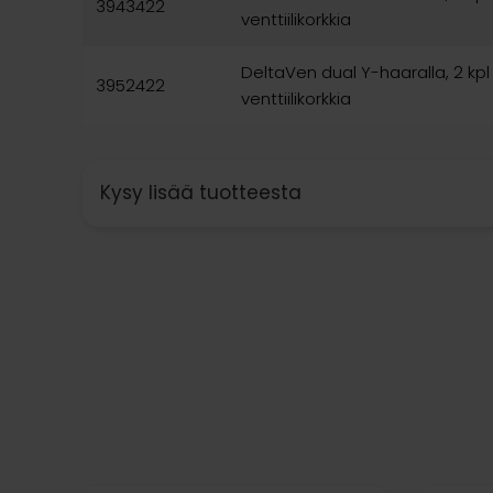
3943422
venttiilikorkkia
DeltaVen dual Y-haaralla, 2 kp
3952422
venttiilikorkkia
Kysy lisää tuotteesta