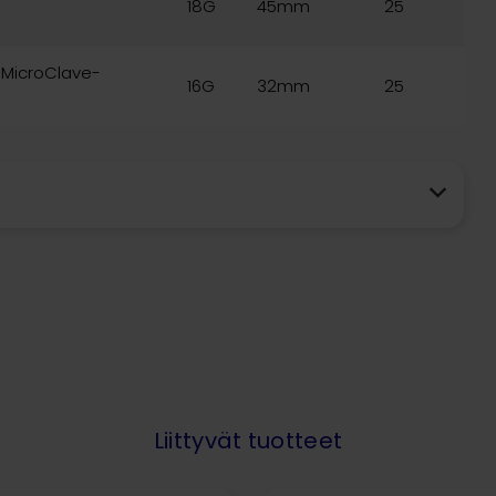
18G
45mm
25
l MicroClave-
16G
32mm
25
Liittyvät tuotteet