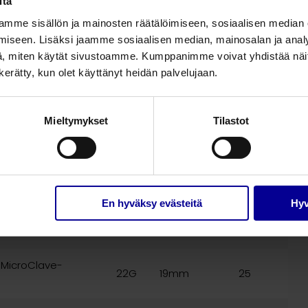
Clave-venttiilikorkki
18G
32mm
25
itä
mme sisällön ja mainosten räätälöimiseen, sosiaalisen median
Clave-venttiilikorkki
18G
45mm
25
iseen. Lisäksi jaamme sosiaalisen median, mainosalan ja analy
, miten käytät sivustoamme. Kumppanimme voivat yhdistää näitä t
Clave-venttiilikorkki
16G
32mm
25
n kerätty, kun olet käyttänyt heidän palvelujaan.
Koko
Pituus
Pakkauskoko
Mieltymykset
Tilastot
l MicroClave-
26G
19mm
25
En hyväksy evästeitä
Hyv
l MicroClave-
24G
19mm
25
l MicroClave-
22G
19mm
25