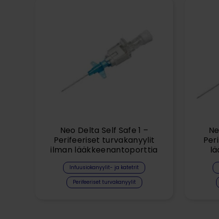
Neo Delta Self Safe 1 –
Ne
Perifeeriset turvakanyylit
Peri
ilman lääkkeenantoporttia
lä
Infuusiokanyylit- ja katetrit
Perifeeriset turvakanyylit