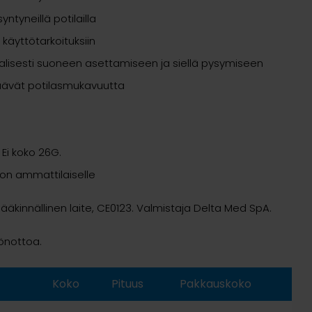
yntyneillä potilailla
n käyttötarkoituksiin
aalisesti suoneen asettamiseen ja siellä pysymiseen
isäävät potilasmukavuutta
 Ei koko 26G.
lon ammattilaiselle
äkinnällinen laite, CE0123. Valmistaja Delta Med SpA.
öönottoa.
Koko
Pituus
Pakkauskoko