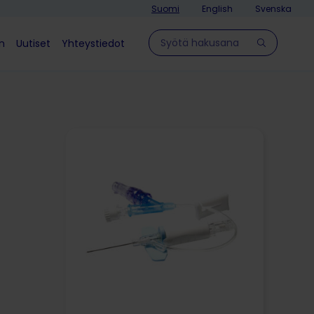
Suomi
English
Svenska
Hae sivulla
in
Uutiset
Yhteystiedot