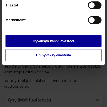
Tilastot
3128122
Neo Delta Ven 1, sininen, PUR
Markkinointi
3118122
Neo Delta Ven 1, keltainen, PUR
Hyväksyn kaikki evästeet
3108122
Neo Delta Ven 1, liila, PUR
En hyväksy evästeitä
Neo Delta Ven 1. CE-merkitty lääkinnällinen laite, CE0123.
Valmistaja Delta Med SpA.
Lue käyttöohje huolellisesti ennen tuotteen
käyttöönottoa.
Kysy lisää tuotteesta