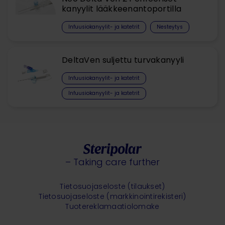
kanyylit lääkkeenantoportilla
Infuusiokanyylit- ja katetrit
Nesteytys
DeltaVen suljettu turvakanyyli
Infuusiokanyylit- ja katetrit
Infuusiokanyylit- ja katetrit
– Taking care further
Tietosuojaseloste (tilaukset)
Tietosuojaseloste (markkinointirekisteri)
Tuotereklamaatiolomake