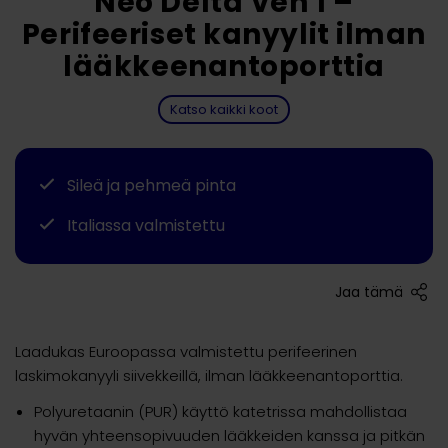
Neo Delta Ven 1 –
Perifeeriset kanyylit ilman
lääkkeenantoporttia
Katso kaikki koot
Sileä ja pehmeä pinta
Italiassa valmistettu
Jaa tämä
Laadukas Euroopassa valmistettu perifeerinen
laskimokanyyli siivekkeillä, ilman lääkkeenantoporttia.
Polyuretaanin (PUR) käyttö katetrissa mahdollistaa
hyvän yhteensopivuuden lääkkeiden kanssa ja pitkän