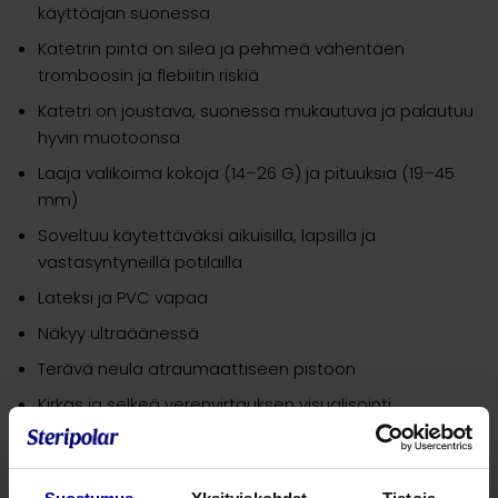
käyttöajan suonessa
Katetrin pinta on sileä ja pehmeä vähentäen
tromboosin ja flebiitin riskiä
Katetri on joustava, suonessa mukautuva ja palautuu
hyvin muotoonsa
Laaja valikoima kokoja (14–26 G) ja pituuksia (19–45
mm)
Soveltuu käytettäväksi aikuisilla, lapsilla ja
vastasyntyneillä potilailla
Lateksi ja PVC vapaa
Näkyy ultraäänessä
Terävä neula atraumaattiseen pistoon
Kirkas ja selkeä verenvirtauksen visualisointi
Sertifioitu korkeapaineinfuusioihin (jopa 325 psi). Ei
koko 26G