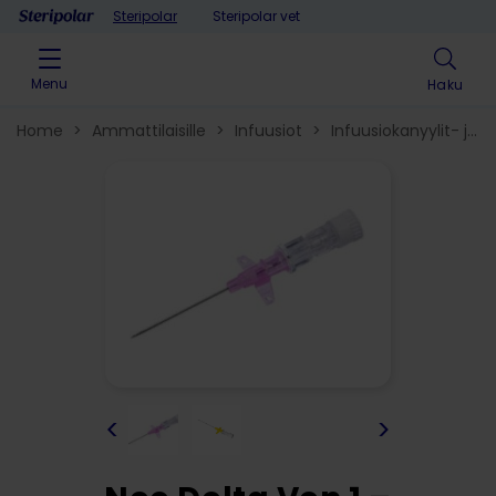
Skip to content
Steripolar
Steripolar vet
Menu
Haku
Home
>
Ammattilaisille
>
Infuusiot
>
Infuusiokanyylit- ja
katetrit
>
<
>