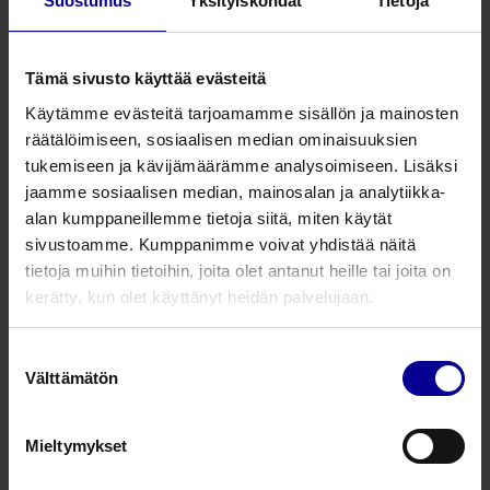
Suostumus
Yksityiskohdat
Tietoja
Miellyttävä käytössä potilaalle ja terveydenhuollon
ammattilaiselle
Tämä sivusto käyttää evästeitä
Tuotenumero
Tuotekuvaus
Käytämme evästeitä tarjoamamme sisällön ja mainosten
räätälöimiseen, sosiaalisen median ominaisuuksien
3178122
Neo Delta Ven 1, oranssi, PUR
tukemiseen ja kävijämäärämme analysoimiseen. Lisäksi
jaamme sosiaalisen median, mainosalan ja analytiikka-
alan kumppaneillemme tietoja siitä, miten käytät
3168122
Neo Delta Ven 1, harmaa, PUR
sivustoamme. Kumppanimme voivat yhdistää näitä
tietoja muihin tietoihin, joita olet antanut heille tai joita on
kerätty, kun olet käyttänyt heidän palvelujaan.
3148122
Neo Delta Ven 1, vihreä, PUR
Suostumuksen
Välttämätön
valinta
3188122
Neo Delta Ven 1, vihreä, PUR
Mieltymykset
3138122
Neo Delta Ven 1, vaaleanpunainen, PUR