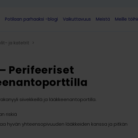
Potilaan parhaaksi -blogi
Vaikuttavuus
Meistä
Meille töih
it- ja katetrit
>
 – Perifeeriset
eenantoporttilla
anyyli siivekkeillä ja lääkkeenantoportilla.
n riskiä
staa hyvän yhteensopivuuden lääkkeiden kanssa ja pitkän