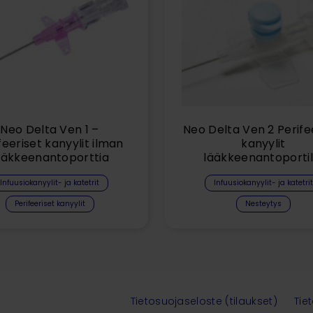
Neo Delta Ven 1 –
Neo Delta Ven 2 Perife
feeriset kanyylit ilman
kanyylit
ääkkeenantoporttia
lääkkeenantoportil
Infuusiokanyylit- ja katetrit
Infuusiokanyylit- ja katetrit
Perifeeriset kanyylit
Nesteytys
Tietosuojaseloste (tilaukset)
Tie