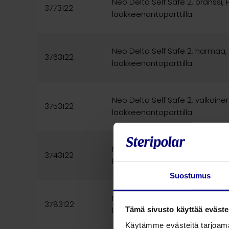
Neo Delta Self Safe 2, oranssi, 
3773122
lääkkeenantoporttilla
Neo Delta Self Safe 2, harmaa,
3763122
lääkkeenantoporttilla
Neo Delta Self Safe 2, valkoinen
3753122
lääkkeenantoporttilla
Neo Delta Self Safe 2, vihreä, P
3743122
lääkkeenantoporttilla
Suostumus
Neo Delta Self Safe 2, vihreä, P
3783122
Tämä sivusto käyttää eväste
lääkkeenantoporttilla
Käytämme evästeitä tarjoama