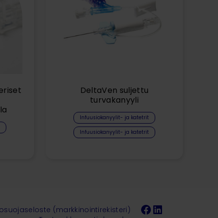
eriset
DeltaVen suljettu
turvakanyyli
la
Infuusiokanyylit- ja katetrit
Infuusiokanyylit- ja katetrit
Facebook
LinkedIn
tosuojaseloste (markkinointirekisteri)