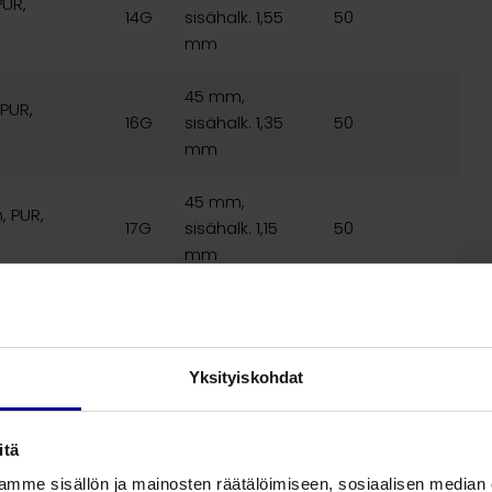
PUR,
14G
sisähalk. 1,55
50
mm
45 mm,
 PUR,
16G
sisähalk. 1,35
50
mm
45 mm,
, PUR,
17G
sisähalk. 1,15
50
mm
45 mm,
UR,
18G
sisähalk. 0,95
50
mm
Yksityiskohdat
32 mm,
UR,
18G
sisähalk. 0,95
50
itä
mm
mme sisällön ja mainosten räätälöimiseen, sosiaalisen median