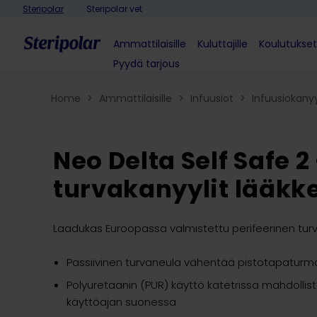
Skip to content
Steripolar
Steripolar vet
Ammattilaisille
Kuluttajille
Koulutukset
Pyydä tarjous
Home
>
Ammattilaisille
>
Infuusiot
>
Infuusiokanyyl
Neo Delta Self Safe 2
turvakanyylit lääkk
Laadukas Euroopassa valmistettu perifeerinen turvak
Passiivinen turvaneula vähentää pistotapaturma
Polyuretaanin (PUR) käyttö katetrissa mahdolli
käyttöajan suonessa