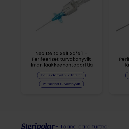
Neo Delta Self Safe 1 –
Perifeeriset turvakanyylit
Peri
ilman lääkkeenantoporttia
l
Infuusiokanyylit- ja katetrit
Perifeeriset turvakanyylit
– Taking care further