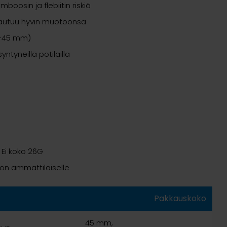
oosin ja flebiitin riskiä
lautuu hyvin muotoonsa
19–45 mm)
yntyneillä potilailla
. Ei koko 26G
lon ammattilaiselle
Pakkauskoko
45 mm,