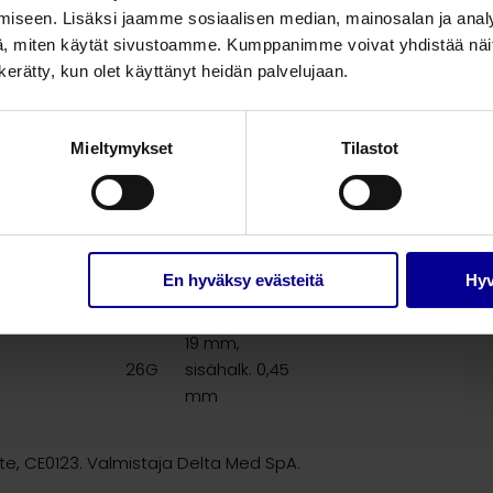
iseen. Lisäksi jaamme sosiaalisen median, mainosalan ja analy
32 mm,
punainen,
, miten käytät sivustoamme. Kumppanimme voivat yhdistää näitä t
20G
sisähalk. 0,75
50
n kerätty, kun olet käyttänyt heidän palvelujaan.
mm
25 mm,
PUR,
Mieltymykset
Tilastot
22G
sisähalk. 0,65
50
mm
19 mm,
, PUR,
24G
sisähalk. 0,55
50
En hyväksy evästeitä
Hyv
mm
19 mm,
26G
sisähalk. 0,45
mm
aite, CE0123. Valmistaja Delta Med SpA.