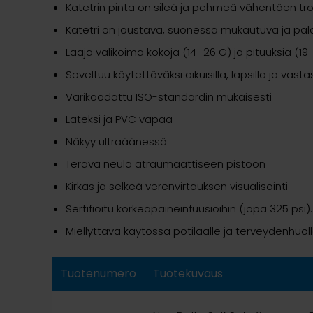
Katetrin pinta on sileä ja pehmeä vähentäen tromb
Katetri on joustava, suonessa mukautuva ja pa
Laaja valikoima kokoja (14–26 G) ja pituuksia (
Soveltuu käytettäväksi aikuisilla, lapsilla ja vastas
Värikoodattu ISO-standardin mukaisesti
Lateksi ja PVC vapaa
Näkyy ultraäänessä
Terävä neula atraumaattiseen pistoon
Kirkas ja selkeä verenvirtauksen visualisointi
Sertifioitu korkeapaineinfuusioihin (jopa 325 psi)
Miellyttävä käytössä potilaalle ja terveydenhuol
Tuotenumero
Tuotekuvaus