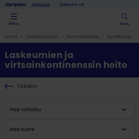
Skip to content
Steripolar
Steripolar vet
Menu
Haku
Home
>
Osaamisalueet
>
Ammattilaisille
>
Gynekologia
>
ja virtsainkontinenssin hoito
Laskeumien ja
virtsainkontinenssin hoito
Takaisin
Hae ratkaisu
Hae tuote