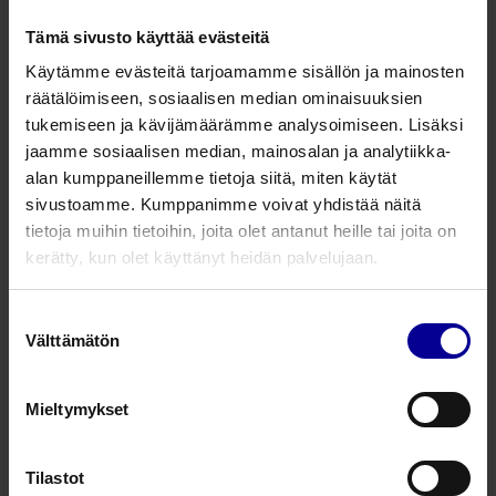
Prolapsirenkaat kohdun ja vaginan
Tämä sivusto käyttää evästeitä
laskeumien hoitoon
Käytämme evästeitä tarjoamamme sisällön ja mainosten
räätälöimiseen, sosiaalisen median ominaisuuksien
Laskeuman ja virtsainkontinenssin hoitotuotteet​
tukemiseen ja kävijämäärämme analysoimiseen. Lisäksi
Rengaspessaarihoito
jaamme sosiaalisen median, mainosalan ja analytiikka-
alan kumppaneillemme tietoja siitä, miten käytät
Silikoninen kalvollinen
sivustoamme. Kumppanimme voivat yhdistää näitä
prolapsirengas
tietoja muihin tietoihin, joita olet antanut heille tai joita on
kerätty, kun olet käyttänyt heidän palvelujaan.
Laskeuman ja virtsainkontinenssin hoitotuotteet​
Laskeumien ja virtsainkontinenssin hoito
Suostumuksen
Välttämätön
valinta
Hybridipessaari
Mieltymykset
Laskeuman ja virtsainkontinenssin hoitotuotteet​
Laskeumien ja virtsainkontinenssin hoito
Tilastot