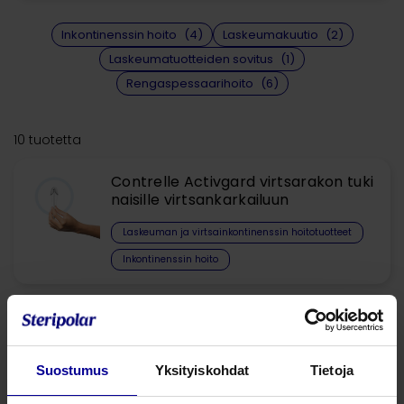
Inkontinenssin hoito
(4)
Laskeumakuutio
(2)
Laskeumatuotteiden sovitus
(1)
Rengaspessaarihoito
(6)
10 tuotetta
Contrelle Activgard virtsarakon tuki
naisille virtsankarkailuun
Laskeuman ja virtsainkontinenssin hoitotuotteet​
Inkontinenssin hoito
Prolapsikuutiot
Laskeuman ja virtsainkontinenssin hoitotuotteet​
Suostumus
Yksityiskohdat
Tietoja
Laskeumakuutio