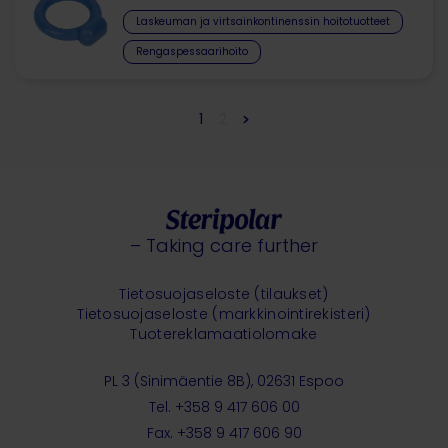
Laskeuman ja virtsainkontinenssin hoitotuotteet​
Rengaspessaarihoito
1
2
– Taking care further
Tietosuojaseloste (tilaukset)
Tietosuojaseloste (markkinointirekisteri)
Tuotereklamaatiolomake
PL 3 (Sinimäentie 8B), 02631 Espoo
Tel. +358 9 417 606 00
Fax. +358 9 417 606 90