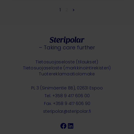
1
2
– Taking care further
Tietosuojaseloste (tilaukset)
Tietosuojaseloste (markkinointirekisteri)
Tuotereklamaatiolomake
PL 3 (Sinimäentie 8B), 02631 Espoo
Tel. +358 9 417 606 00
Fax. +358 9 417 606 90
steripolar@steripolar.fi
Facebook
LinkedIn