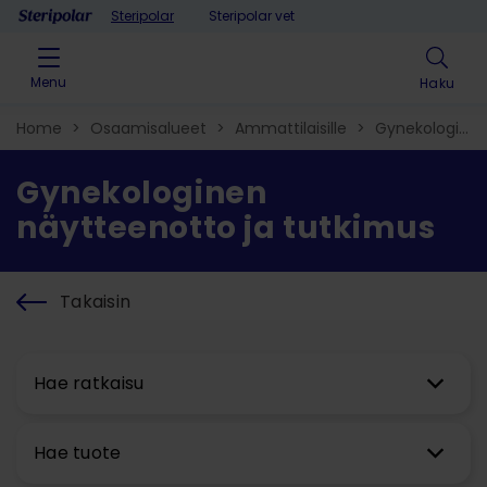
Skip to content
Steripolar
Steripolar vet
Menu
Haku
Home
>
Osaamisalueet
>
Ammattilaisille
>
Gynekologia
>
näytteenotto ja tutkimus
Gynekologinen
näytteenotto ja tutkimus
Takaisin
Hae ratkaisu
Hae tuote