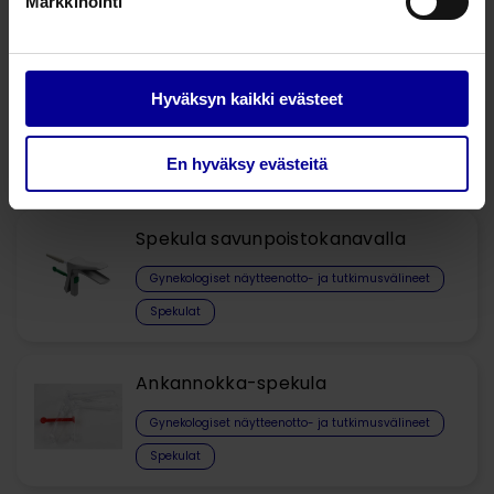
Markkinointi
Gynekologiset näytteenotto- ja tutkimusvälineet
Hyväksyn kaikki evästeet
Nella™ VuSleeve®
Gynekologiset näytteenotto- ja tutkimusvälineet
En hyväksy evästeitä
Spekula savunpoistokanavalla
Gynekologiset näytteenotto- ja tutkimusvälineet
Spekulat
Ankannokka-spekula
Gynekologiset näytteenotto- ja tutkimusvälineet
Spekulat