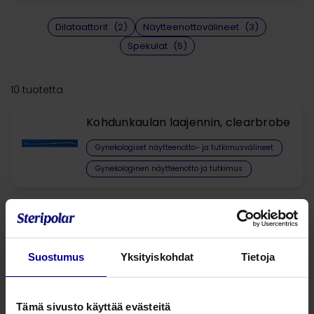
Dilataattorit
(2)
Näytteenottovälineet
(3)
Spekulat
(5)
10 tuotetta
Kohdunkaulan laajennin, clearbrobe
Gynekologiset näytteenotto- ja tutkimusvälineet
Gynekologinen näytteenotto ja tutkimus
Pipelle-näytteenottokatetrit
Gynekologiset näytteenotto- ja tutkimusvälineet
Suostumus
Yksityiskohdat
Tietoja
Näytteenottovälineet
Inseminaatiokatetrit
Tämä sivusto käyttää evästeitä