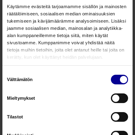
Käytämme evästeitä tarjoamamme sisällön ja mainosten
Gynekologiset näytteenotto- ja tutkimusvälineet
räätälöimiseen, sosiaalisen median ominaisuuksien
Lapsettomuuden hoito ja tutkimus
tukemiseen ja kävijämäärämme analysoimiseen. Lisäksi
jaamme sosiaalisen median, mainosalan ja analytiikka-
Kierukanpoistaja
alan kumppaneillemme tietoja siitä, miten käytät
sivustoamme. Kumppanimme voivat yhdistää näitä
Gynekologiset näytteenotto- ja tutkimusvälineet
tietoja muihin tietoihin, joita olet antanut heille tai joita on
Näytteenottovälineet
kerätty, kun olet käyttänyt heidän palvelujaan.
Suostumuksen
Nella™ NuSpec® vaginaalinen
Välttämätön
valinta
spekula
​
Mieltymykset
Gynekologiset näytteenotto- ja tutkimusvälineet
Spekulat
Tilastot
Nella™ VuLight®