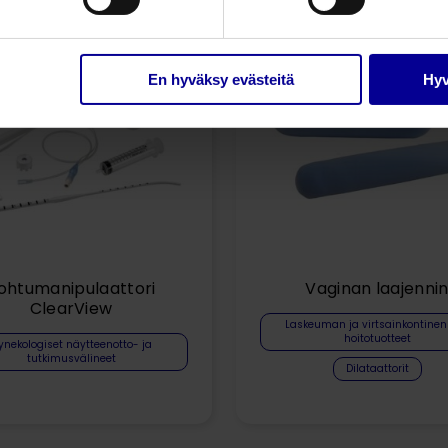
En hyväksy evästeitä
Hyv
ohtumanipulaattori
Vaginan laajenni
ClearView
Laskeuman ja virtsainkontinen
hoitotuotteet​
ynekologiset näytteenotto- ja
tutkimusvälineet
Dilataattorit