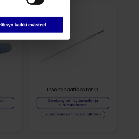
äksyn kaikki evästeet
n
Inseminaatiokatetrit
ssin
Gynekologiset näytteenotto- ja
tutkimusvälineet
Lapsettomuuden hoito ja tutkimus