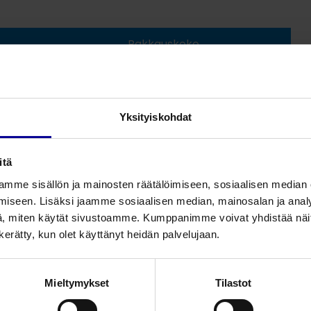
Pakkauskoko
aja
10
Yksityiskohdat
itä
mme sisällön ja mainosten räätälöimiseen, sosiaalisen median
iseen. Lisäksi jaamme sosiaalisen median, mainosalan ja analy
, miten käytät sivustoamme. Kumppanimme voivat yhdistää näitä t
n kerätty, kun olet käyttänyt heidän palvelujaan.
Mieltymykset
Tilastot
Liittyvät tuotteet