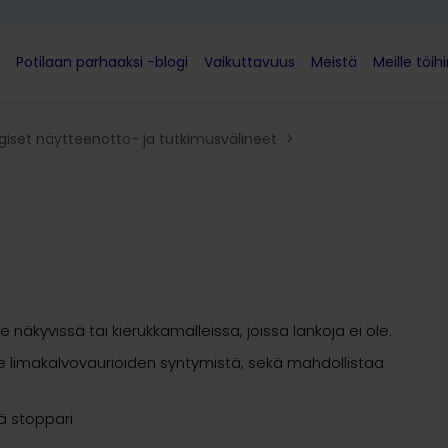
Potilaan parhaaksi -blogi
Vaikuttavuus
Meistä
Meille töih
iset näytteenotto- ja tutkimusvälineet
>
e näkyvissä tai kierukkamalleissa, joissa lankoja ei ole.
e limakalvovaurioiden syntymistä, sekä mahdollistaa
vä stoppari