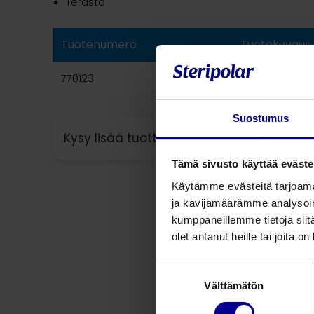
Terästä
Tuotenumero
Tuotekuvaus
770123
Kierukan poist
Suostumus
Kysy lisää tuotteesta
Tämä sivusto käyttää eväste
Käytämme evästeitä tarjoama
ja kävijämäärämme analysoim
kumppaneillemme tietoja siitä
olet antanut heille tai joita o
Suostumuksen
Välttämätön
valinta