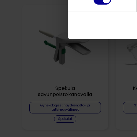
Spekula
K
savunpoistokanavalla
Gynekologiset näytteenotto- ja
G
tutkimusvälineet
Spekulat