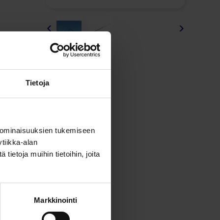
<
>
Jaa tämä
Tietoja
 ominaisuuksien tukemiseen
tiikka-alan
ietoja muihin tietoihin, joita
Markkinointi