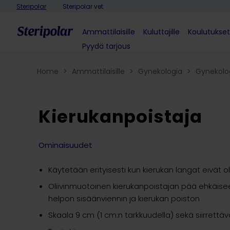
Skip to content
Steripolar
Steripolar vet
Ammattilaisille
Kuluttajille
Koulutukset
Pyydä tarjous
Home
>
Ammattilaisille
>
Gynekologia
>
Gynekolog
Kierukanpoistaja
Ominaisuudet
Käytetään erityisesti kun kierukan langat eivät ol
Oliivinmuotoinen kierukanpoistajan pää ehkäise
helpon sisäänviennin ja kierukan poiston
Skaala 9 cm (1 cm:n tarkkuudella) sekä siirrettä