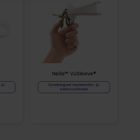
Nella™ VuSleeve®
 ja
Gynekologiset näytteenotto- ja
tutkimusvälineet