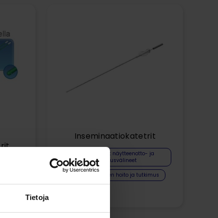
Inseminaatiokatetrit
rit
Gynekologiset näytteenotto- ja
tutkimusvälineet
 ja
Lapsettomuuden hoito ja tutkimus
Tietoja