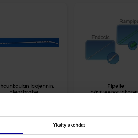
hdunkaulan laajennin,
Pipelle-
clearbrobe
näytteenottokatet
Gynekologiset näytteenotto- ja
Gynekologiset näytteenotto-
tutkimusvälineet
tutkimusvälineet
Gynekologinen näytteenotto ja
Näytteenottovälineet
tutkimus
Yksityiskohdat