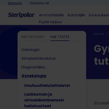
Skip to content
Steripolar
Steripolar vet
Ammattilaisille
Kuluttajille
Koulutukset
Pyydä tarjous
Home
>
HAE RATKAISU
HAE TUOTE
Gy
Onkologia
tu
Simulaatiokoulutus
Diagnostiikka
Gynekologia
Imuhuuhtelulaitteistot
Laskeuman ja
virtsainkontinenssin
13 tuotet
hoitotuotteet​