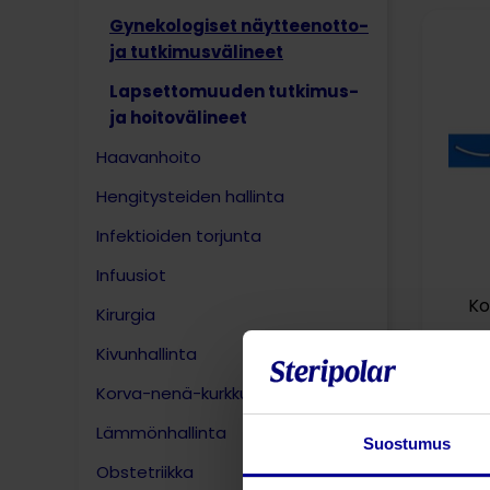
Gynekologiset näytteenotto-
ja tutkimusvälineet
Lapsettomuuden tutkimus-
ja hoitovälineet
Haavanhoito
Hengitysteiden hallinta​
Infektioiden torjunta
Infuusiot
Ko
Kirurgia
Kivunhallinta
Korva-nenä-kurkku​
Lämmönhallinta
Suostumus
Obstetriikka​