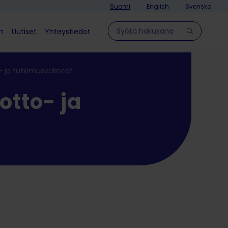
Suomi
English
Svenska
Hae sivulla
in
Uutiset
Yhteystiedot
 ja tutkimusvälineet
otto- ja