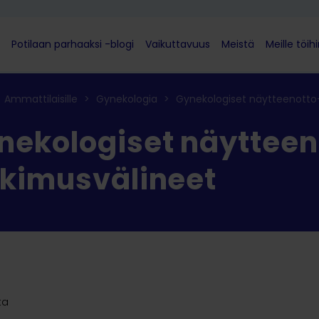
Potilaan parhaaksi -blogi
Vaikuttavuus
Meistä
Meille töih
Ammattilaisille
>
Gynekologia
>
Gynekologiset näytteenotto-
nekologiset näytteen
tkimusvälineet
ta