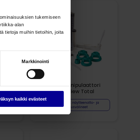
 ominaisuuksien tukemiseen
tiikka-alan
ietoja muihin tietoihin, joita
Markkinointi
ri
Kohtumanipulaattori
ClearView Total
äksyn kaikki evästeet
 ja
Gynekologiset näytteenotto- ja
tutkimusvälineet