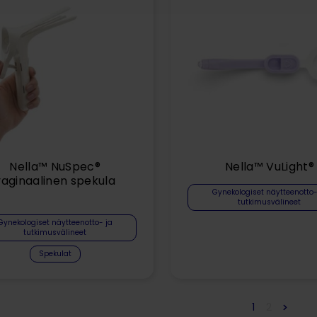
Nella™ NuSpec®
Nella™ VuLight®
vaginaalinen spekula
Gynekologiset näytteenotto-
​
tutkimusvälineet
Gynekologiset näytteenotto- ja
tutkimusvälineet
Spekulat
1
2