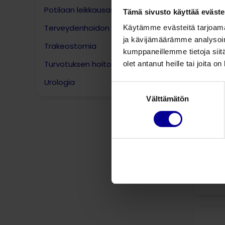
Potilaan leikkausasennot​
Tämä sivusto käyttää eväste
Terveydenhoidon muut tuotteet
Käytämme evästeitä tarjoama
ja kävijämäärämme analysoim
Trakeostomia
kumppaneillemme tietoja siitä
Turvotuksen hoito
olet antanut heille tai joita o
Urologia
Suostumuksen
Välttämätön
valinta