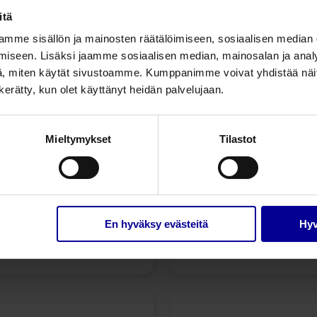
itä
mme sisällön ja mainosten räätälöimiseen, sosiaalisen median
iseen. Lisäksi jaamme sosiaalisen median, mainosalan ja analy
, miten käytät sivustoamme. Kumppanimme voivat yhdistää näitä t
n kerätty, kun olet käyttänyt heidän palvelujaan.
Mieltymykset
Tilastot
Kierukanpoistaja
Kohtumanipulaatto
ClearView
Gynekologiset näytteenotto- ja
En hyväksy evästeitä
Hyv
tutkimusvälineet
Gynekologiset näytteenotto-
tutkimusvälineet
Näytteenottovälineet