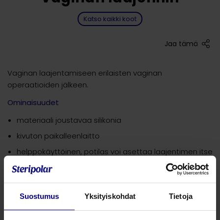
Katso kaikki koot
Jaa tämä
Vaginan laajentamiseen erilaisten vaginan
operaatioiden jälkeen.
Ominaisuudet
materiaali joustavaa silikonia
kivuton paikalleenlaitto
helppokäyttöinen, potilas voi asettaa laajentimen itse
käyttöikä 1 v.
koot: XS – L
Suostumus
Yksityiskohdat
Tietoja
Tuotenumero
Tuotekuvaus
Koko