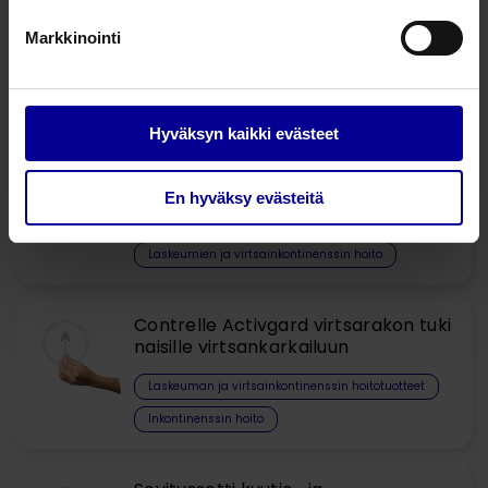
Hybridipessaari
Markkinointi
Laskeuman ja virtsainkontinenssin hoitotuotteet​
Laskeumien ja virtsainkontinenssin hoito
Hyväksyn kaikki evästeet
Uretrarengas, sis. metallijousen
En hyväksy evästeitä
Laskeuman ja virtsainkontinenssin hoitotuotteet​
Laskeumien ja virtsainkontinenssin hoito
Contrelle Activgard virtsarakon tuki
naisille virtsankarkailuun
Laskeuman ja virtsainkontinenssin hoitotuotteet​
Inkontinenssin hoito