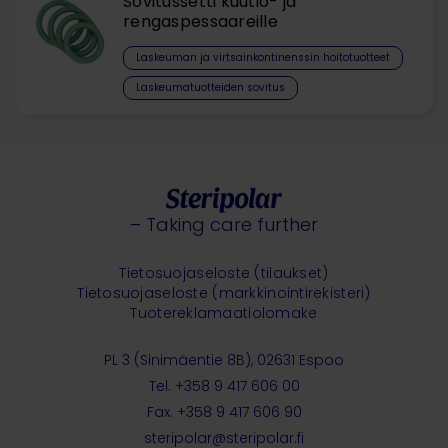
Sovitussetti kuutio- ja
rengaspessaareille
Laskeuman ja virtsainkontinenssin hoitotuotteet​
Laskeumatuotteiden sovitus
– Taking care further
Tietosuojaseloste (tilaukset)
Tietosuojaseloste (markkinointirekisteri)
Tuotereklamaatiolomake
PL 3 (Sinimäentie 8B), 02631 Espoo
Tel. +358 9 417 606 00
Fax. +358 9 417 606 90
steripolar@steripolar.fi