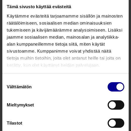
Tämä sivusto käyttää evästeitä
SDXS
vaginan laajennin XS
20/120 mm
1
Käytämme evästeitä tarjoamamme sisällön ja mainosten
räätälöimiseen, sosiaalisen median ominaisuuksien
SDS
vaginan laajennin S
26/127 mm
1
tukemiseen ja kävijämäärämme analysoimiseen. Lisäksi
jaamme sosiaalisen median, mainosalan ja analytiikka-
SDM
vaginan laajennin M
30/112 mm
1
alan kumppaneillemme tietoja siitä, miten käytät
sivustoamme. Kumppanimme voivat yhdistää näitä
SDL
vaginan laajennin L
37/137 mm
1
tietoja muihin tietoihin, joita olet antanut heille tai joita on
kerätty, kun olet käyttänyt heidän palvelujaan.
Ladattavat tiedostot
Suostumuksen
Välttämätön
valinta
Kysy lisää tuotteesta
Mieltymykset
Tilastot
Liittyvät tuotteet