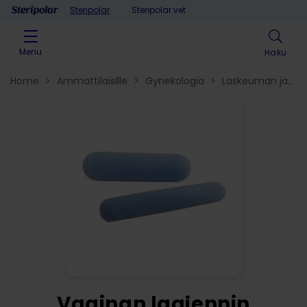
Skip to content
Steripolar
Steripolar vet
Menu
Haku
Home
>
Ammattilaisille
>
Gynekologia
>
Laskeuman ja
virtsainkontinenssin hoitotuotteet​
>
Vaginan laajennin