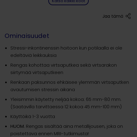
Katso kaikki koot
Jaa tämä
Ominaisuudet
Stressi-inkontinenssin hoitoon kun potilaalla ei ole
edeltäviä leikkauksia
Rengas kohottaa virtsaputkea sekä virtsarakon
siirtymää virtsaputkeen
Renkaan paksunnos ehkäisee ylemmän virtsaputken
avautumisen stressin aikana
Yleisimmin käytetty neljää kokoa: 65 mm-80 mm.
(Saatavilla tarvittaessa 12 kokoa 45 mm-100 mm)
Käyttöikä 1-3 vuotta
HUOM
. Rengas sisältää aina metallijousen, joka on
poistettava ennen MRI-tutkimusta!