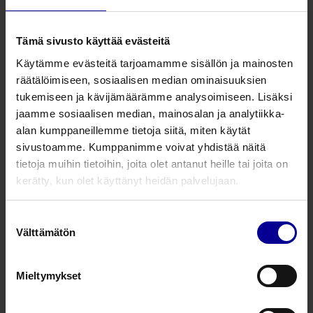
Tämä sivusto käyttää evästeitä
Tuotenumero
Tuotekuvaus
Kok
Käytämme evästeitä tarjoamamme sisällön ja mainosten
räätälöimiseen, sosiaalisen median ominaisuuksien
UPM45
Uretrarengas, sis. metallijousen
45 
tukemiseen ja kävijämäärämme analysoimiseen. Lisäksi
jaamme sosiaalisen median, mainosalan ja analytiikka-
UPM50
Uretrarengas, sis. metallijousen
50 
alan kumppaneillemme tietoja siitä, miten käytät
sivustoamme. Kumppanimme voivat yhdistää näitä
UPM55
Uretrarengas, sis. metallijousen
55 
tietoja muihin tietoihin, joita olet antanut heille tai joita on
kerätty, kun olet käyttänyt heidän palvelujaan.
UPM60
Uretrarengas, sis. metallijousen
60 
Suostumuksen
UPM65
Uretrarengas, sis. metallijousen
65 
Välttämätön
valinta
UPM70
Uretrarengas, sis. metallijousen
70 
Mieltymykset
UPM75
Uretrarengas, sis. metallijousen
75 