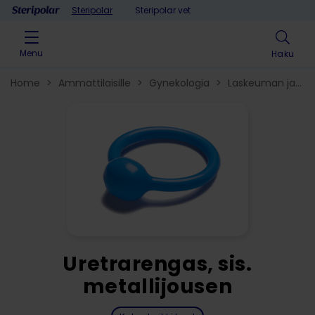
Skip to content
Steripolar
Steripolar vet
Menu
Haku
Home
>
Ammattilaisille
>
Gynekologia
>
Laskeuman ja
virtsainkontinenssin hoitotuotteet​
>
Uretrarengas, sis.
metallijousen