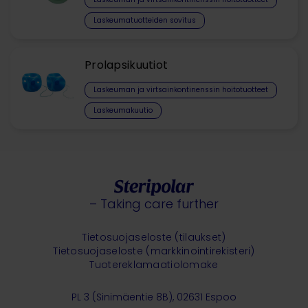
Laskeumatuotteiden sovitus
Prolapsikuutiot
Laskeuman ja virtsainkontinenssin hoitotuotteet​
Laskeumakuutio
– Taking care further
Tietosuojaseloste (tilaukset)
Tietosuojaseloste (markkinointirekisteri)
Tuotereklamaatiolomake
PL 3 (Sinimäentie 8B), 02631 Espoo