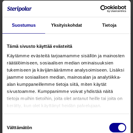
Suostumus
Yksityiskohdat
Tietoja
Tämä sivusto käyttää evästeitä
Käytämme evästeitä tarjoamamme sisällön ja mainosten
räätälöimiseen, sosiaalisen median ominaisuuksien
tukemiseen ja kävijämäärämme analysoimiseen. Lisäksi
jaamme sosiaalisen median, mainosalan ja analytiikka-
Tuotenumero
Tuotekuvaus
Koko
Pakkausko
alan kumppaneillemme tietoja siitä, miten käytät
sivustoamme. Kumppanimme voivat yhdistää näitä
UP045
Uretrarengas
45 mm
1
tietoja muihin tietoihin, joita olet antanut heille tai joita on
kerätty, kun olet käyttänyt heidän palvelujaan.
UP050
Uretrarengas
50 mm
1
Suostumuksen
UP055
Uretrarengas
55 mm
1
Välttämätön
valinta