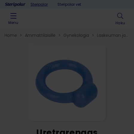
Skip to content
Steripolar
Steripolar vet
Menu
Haku
Home
>
Ammattilaisille
>
Gynekologia
>
Laskeuman ja
virtsainkontinenssin hoitotuotteet​
>
Uretrarengas