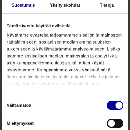
Suostumus
Yksityiskohdat
Tietoja
4 tuotetta
Tämä sivusto käyttää evästeitä
MODEL-med® gynekologinen
Käytämme evästeitä tarjoamamme sisällön ja mainosten
harjoittelumalli
räätälöimiseen, sosiaalisen median ominaisuuksien
Gynekologiset tutkimusmallit
tukemiseen ja kävijämäärämme analysoimiseen. Lisäksi
jaamme sosiaalisen median, mainosalan ja analytiikka-
Simulaatiokoulutus
alan kumppaneillemme tietoja siitä, miten käytät
sivustoamme. Kumppanimme voivat yhdistää näitä
MODEL-med® synnytysmalli –
tietoja muihin tietoihin, joita olet antanut heille tai joita on
Sophie ja Sophien äiti
kerätty, kun olet käyttänyt heidän palvelujaan.
Gynekologiset tutkimusmallit
Suostumuksen
Muut ensihoidon tuotteet
Välttämätön
valinta
MODEL-med® harjoittelumalli
Mieltymykset
obstetriseen sisätutkimukseen –