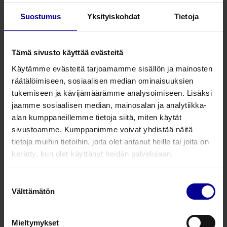
avautumisaste saavutetaan.
Suostumus
Yksityiskohdat
Tietoja
Charlie ja cervixit saatavana myös yksittäin ilman
lantiota
Tämä sivusto käyttää evästeitä
Sisältää 3 cervixiä
-primipara
Käytämme evästeitä tarjoamamme sisällön ja mainosten
-multipara
räätälöimiseen, sosiaalisen median ominaisuuksien
-oedematous
tukemiseen ja kävijämäärämme analysoimiseen. Lisäksi
jaamme sosiaalisen median, mainosalan ja analytiikka-
alan kumppaneillemme tietoja siitä, miten käytät
Tuotenumero
Tuotekuvaus
sivustoamme. Kumppanimme voivat yhdistää näitä
tietoja muihin tietoihin, joita olet antanut heille tai joita on
BNDCM001
Harjoittelumalli obstetriseen s
kerätty, kun olet käyttänyt heidän palvelujaan.
Myös yksittäin tilattavat:
Suostumuksen
Välttämätön
FH001
Charlien pää
valinta
CP001
Cervix primipara
Mieltymykset