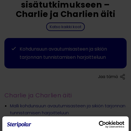
sisätutkimukseen –
Charlie ja Charlien äiti
Katso kaikki koot
Kohdunsuun avautumisasteen ja sikiön
tarjonnan tunnistamisen harjoitteluun
Jaa tämä
Charlie ja Charlien äiti
Malli kohdunsuun avautumisasteen ja sikiön tarjonnan
tunnistamisen harjoitteluun
Helppo käyttää. Cervix asetetaan sikiön pään yli ja
venytetään sitä, kunnes haluttu