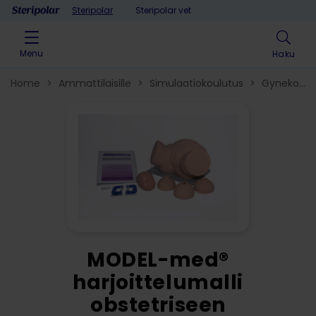
Skip to content
Steripolar
Steripolar vet
Menu
Haku
Home
>
Ammattilaisille
>
Simulaatiokoulutus
>
Gynekologi
tutkimusmallit
>
MODEL-med®
harjoittelumalli
obstetriseen