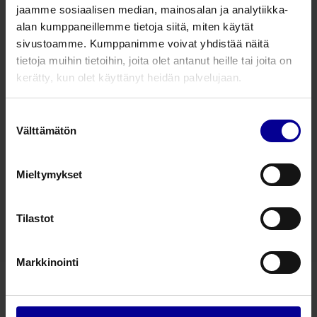
jaamme sosiaalisen median, mainosalan ja analytiikka-
alan kumppaneillemme tietoja siitä, miten käytät
2 tuotetta
sivustoamme. Kumppanimme voivat yhdistää näitä
tietoja muihin tietoihin, joita olet antanut heille tai joita on
CIMPAX® Fluid Trap nesteenkerääjä
kerätty, kun olet käyttänyt heidän palvelujaan.
Diatermia ja savuimu
Suostumuksen
Välttämätön
valinta
Savuimukynät CIMPAX® C-VAC
Mieltymykset
TORNADO™ CIMPAX® C-VAC
XTRACT™
Tilastot
Diatermia ja savuimu
Diatermia - Savuimu
Markkinointi
– Taking care further