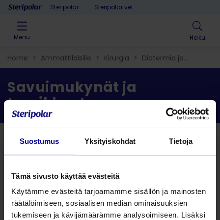
Skip to content
Steripolar
Steripolar vet
Menu
Haku
Home
>
Ammattilaisille
>
Kirurgia
>
Diatermia ja
savuimu
>
Savuimukynät ja tarvikkeet​
Savuimukynät ja
tarvikkeet​
Takaisin
Suostumus
Yksityiskohdat
Tietoja
Hae ratkaisu
Tämä sivusto käyttää evästeitä
Käytämme evästeitä tarjoamamme sisällön ja mainosten
räätälöimiseen, sosiaalisen median ominaisuuksien
Hae tuote
tukemiseen ja kävijämäärämme analysoimiseen. Lisäksi