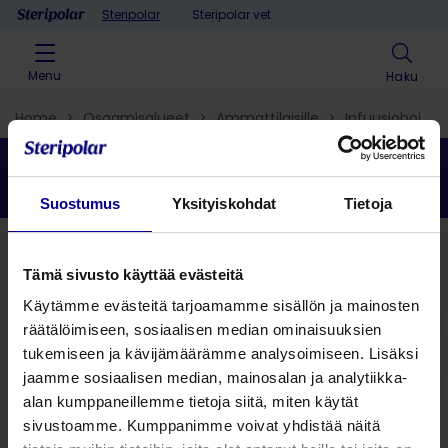
Skip to content
Steripolar
Steripolar vet
Menu
Haku
Home
>
Osaamisalueet
>
Ammattilaisille
>
Infuusiohoidot
ja antibioottihoidot
>
Virtausnopeussetit
Virtausnopeussetit
Suostumus
Yksityiskohdat
Tietoja
Takaisin
Tämä sivusto käyttää evästeitä
Käytämme evästeitä tarjoamamme sisällön ja mainosten
Hae ratkaisu
räätälöimiseen, sosiaalisen median ominaisuuksien
tukemiseen ja kävijämäärämme analysoimiseen. Lisäksi
jaamme sosiaalisen median, mainosalan ja analytiikka-
Hae tuote
alan kumppaneillemme tietoja siitä, miten käytät
sivustoamme. Kumppanimme voivat yhdistää näitä