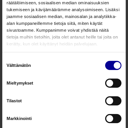
räätälöimiseen, sosiaalisen median ominaisuuksien
tukemiseen ja kävijämäärämme analysoimiseen. Lisäksi
Infuusiokanyylit- ja katetrit
(3)
Infuusioletkut
(1)
jaamme sosiaalisen median, mainosalan ja analytiikka-
Jatkoletkut
(1)
alan kumppaneillemme tietoja siitä, miten käytät
Kannettavat infuusiolaitteet ja tarvikkeet
(7)
sivustoamme. Kumppanimme voivat yhdistää näitä
Laskimoportit ja porttineulat
(6)
Ruiskut
(1)
tietoja muihin tietoihin, joita olet antanut heille tai joita on
Virtausnopeussetit
(1)
kerätty, kun olet käyttänyt heidän palvelujaan.
19 tuotetta
Suostumuksen
Välttämätön
valinta
CADD-Legacy® PCA kannettava
infuusiopumppu
Mieltymykset
Kannettavat infuusiolaitteet
Synnytyskivun hoito
Tilastot
1
2
3
Markkinointi