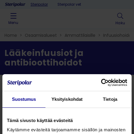
Skip to content
Steripolar
Steripolar vet
Menu
Haku
Home
>
Osaamisalueet
>
Ammattilaisille
>
Infuusiohoidot
Lääkeinfuusiot ja
antibioottihoidot
Takaisin
Suostumus
Yksityiskohdat
Tietoja
Hae ratkaisu
Tämä sivusto käyttää evästeitä
Hae tuote
Käytämme evästeitä tarjoamamme sisällön ja mainosten