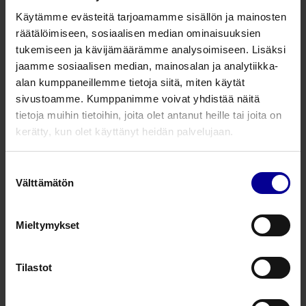
Käytämme evästeitä tarjoamamme sisällön ja mainosten
räätälöimiseen, sosiaalisen median ominaisuuksien
3 tuotetta
tukemiseen ja kävijämäärämme analysoimiseen. Lisäksi
jaamme sosiaalisen median, mainosalan ja analytiikka-
Cocoon – kertakäyttöiset
alan kumppaneillemme tietoja siitä, miten käytät
lämpöpeitot
sivustoamme. Kumppanimme voivat yhdistää näitä
Lämpöpuhaltimet, -peitot​ ja -patjat
tietoja muihin tietoihin, joita olet antanut heille tai joita on
kerätty, kun olet käyttänyt heidän palvelujaan.
Leikkauspotilaan lämmittäminen
Suostumuksen
Cocoon lämpöpuhallinjärjestelmä
Välttämätön
valinta
Lämpöpuhaltimet, -peitot​ ja -patjat
Leikkauspotilaan lämmittäminen
Mieltymykset
HotDog – monikäyttöiset
Tilastot
lämpöpatjat ja -peitot
Lämpöpuhaltimet, -peitot​ ja -patjat