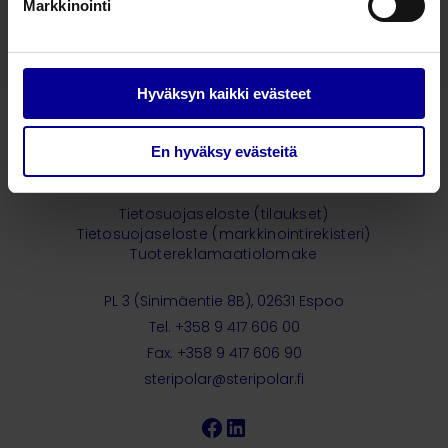
Markkinointi
Lämpöpuhaltimet, -peitot​ ja -patjat
Hyväksyn kaikki evästeet
En hyväksy evästeitä
– Taking care further
Tietosuojaseloste (tilaukset)
Tietosuojaseloste (markkinointirekisteri)
Tuotereklamaatiolomake
PL 3 (Sinimäentie 8B), 02631 Espoo
Tel. +358 9 417 606 00
Fax. +358 9 417 606 90
steripolar@steripolar.fi
Facebook
LinkedIn