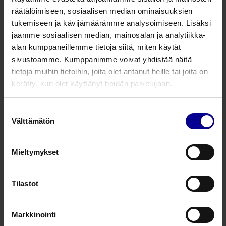
räätälöimiseen, sosiaalisen median ominaisuuksien
tukemiseen ja kävijämäärämme analysoimiseen. Lisäksi
3 tuotetta
jaamme sosiaalisen median, mainosalan ja analytiikka-
alan kumppaneillemme tietoja siitä, miten käytät
CareVis® elastomeeripumput
sivustoamme. Kumppanimme voivat yhdistää näitä
CareVis® -elastomeeripumput ovat
tietoja muihin tietoihin, joita olet antanut heille tai joita on
kertakäyttöisiä ja soveltuvat käyttöön
sairaalassa ja sairaalan ulkopuolella. Pumppu
kerätty, kun olet käyttänyt heidän palvelujaan.
on helppotäyttöinen ja -käyttöinen.
Elastomeeripumput ja tarvikkeet​
Suostumuksen
Välttämätön
Cimpax C-Cat -katetri
valinta
Cimpax® C-Cat -katetrisettiä voidaan käyttään
osana perioperatiivista kivunhallintaa. Setti
sisältää ohjainneulan, jonka avulla saadaan
Mieltymykset
asetettua katetri oikeaan sijaintiin, jotta
Elastomeeripumput ja tarvikkeet​
puuduteaine leviää tasaisesti ja lievittää kipua
tehokkaasti. Katetria voidaan käyttää
Tilastot
elastomeeripumppujen kanssa, mutta myös
bolusinjektioihin.
Tunnelointipuikko
Elastomeeripumput ja tarvikkeet​
Markkinointi