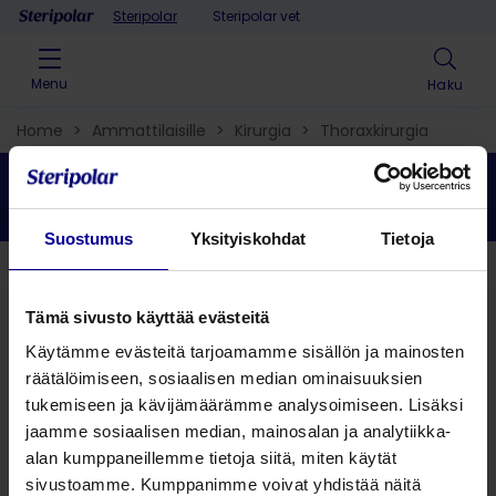
Skip to content
Steripolar
Steripolar vet
Menu
Haku
Home
>
Ammattilaisille
>
Kirurgia
>
Thoraxkirurgia
Thoraxkirurgia
Suostumus
Yksityiskohdat
Tietoja
Takaisin
Tämä sivusto käyttää evästeitä
Käytämme evästeitä tarjoamamme sisällön ja mainosten
Hae ratkaisu
räätälöimiseen, sosiaalisen median ominaisuuksien
tukemiseen ja kävijämäärämme analysoimiseen. Lisäksi
Hae tuote
jaamme sosiaalisen median, mainosalan ja analytiikka-
alan kumppaneillemme tietoja siitä, miten käytät
sivustoamme. Kumppanimme voivat yhdistää näitä