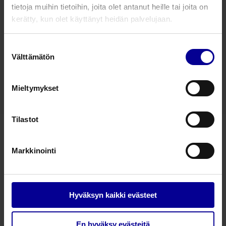
Kuopparinnan hoitotuotteet​
(1)
tietoja muihin tietoihin, joita olet antanut heille tai joita on
kerätty, kun olet käyttänyt heidän palvelujaan.
1 tuotetta
Suostumuksen
Välttämätön
Pectus Bar – Kuopparinnan hoitoon
valinta
Thoraxkirurgia
Thorax-kirurgia
Mieltymykset
Tilastot
Markkinointi
– Taking care further
Tietosuojaseloste (tilaukset)
Tietosuojaseloste (markkinointirekisteri)
Hyväksyn kaikki evästeet
Tuotereklamaatiolomake
PL 3 (Sinimäentie 8B), 02631 Espoo
En hyväksy evästeitä