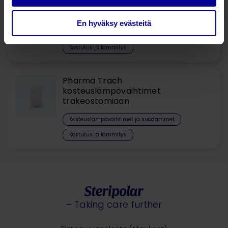
port – kosteuslämpövaihtimet
keskosille ja vauvoille
En hyväksy evästeitä
Kosteuslämpövaihtimet ja suodattimet
Kostutus ja lämmitys
Pharma Trach
kosteuslämpövaihtimet
trakeostomiaan
Kosteuslämpövaihtimet ja suodattimet
Kostutus ja lämmitys
– Taking care further