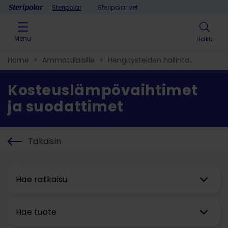
Skip to content
Steripolar
Steripolar vet
Menu
Haku
Home
>
Ammattilaisille
>
Hengitysteiden hallinta​
>
Kosteuslämpövaihtimet ja suodattimet
Kosteuslämpövaihtimet
ja suodattimet
Takaisin
Hae ratkaisu
Hae tuote