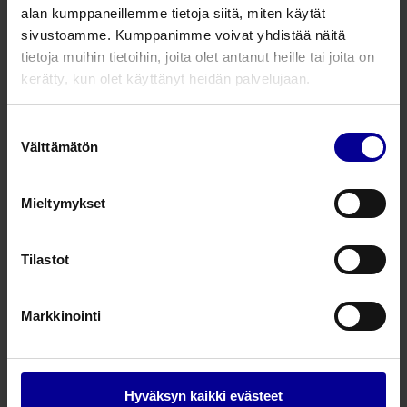
alan kumppaneillemme tietoja siitä, miten käytät
Kosteuslämpövaihtimet ja suodattimet
sivustoamme. Kumppanimme voivat yhdistää näitä
Kostutus ja lämmitys
tietoja muihin tietoihin, joita olet antanut heille tai joita on
kerätty, kun olet käyttänyt heidän palvelujaan.
HME 10, HME 11 ja HME 12 -
kosteuslämpövaihtimet
Suostumuksen
Välttämätön
valinta
Kosteuslämpövaihtimet ja suodattimet
Kostutus ja lämmitys
Mieltymykset
Pharma Mini –
kosteuslämpövaihtimet bakteeri-ja
Tilastot
virussuodattimella
Kosteuslämpövaihtimet ja suodattimet
Markkinointi
Kostutus ja lämmitys
Pharma Neo Basic ja Pharma Neo,
Hyväksyn kaikki evästeet