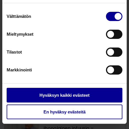
25.11.2024 •
Infuusiohoidot
Hyvä palliatiivinen kivunhoito
Suostumuksen
kuuluu kaikille – kuka tahansa
Välttämätön
valinta
meistä voi olla potilas milloin
tahansa
Mieltymykset
Outi Halttunen
Tuotepäällikkö, kivunhallinta
Tilastot
Suositellut artikkelit
28.3.2025 •
Infuusiohoidot
Markkinointi
Miten varmistetaan ja
tunnistetaan potilasystävällinen
ja kivuton subkutaaninen
infuusio?
Hyväksyn kaikki evästeet
Marko Lähdesmäki
Tuotepäällikkö, infuusiohoidot
En hyväksy evästeitä
6.2.2023 •
Infuusiohoidot
Ihonalainen infuusio –