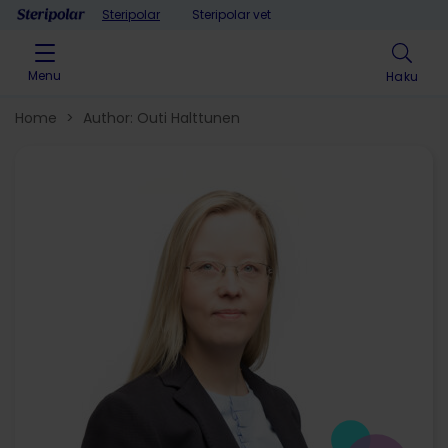
Skip to content
Steripolar
Steripolar vet
Menu
Haku
Home
>
Author: Outi Halttunen