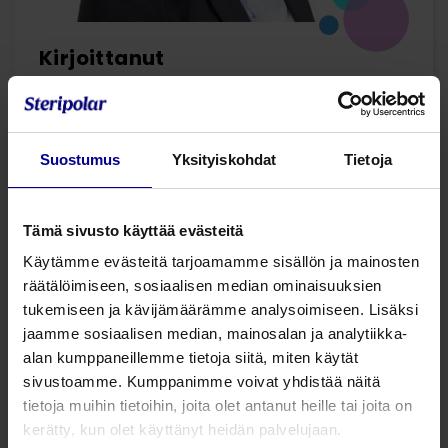
Kirjoittanut
Tuotepäällikkö, kivunhallinta
Outi Halttunen
Outilla on laaja kokemus kivunhallinnasta ja
Suostumus
Yksityiskohdat
Tietoja
infuusiohoidoista vuodesta 2014 alkaen. Hän on
kokenut kouluttaja ja tekee päivittäin läheistä
yhteistyötä terveydenhuollon ammattilaisten
Tämä sivusto käyttää evästeitä
kanssa muun muassa oirehoidossa käytettävien
Käytämme evästeitä tarjoamamme sisällön ja mainosten
elektronisten lääkeannostelijoiden parissa. Outin
räätälöimiseen, sosiaalisen median ominaisuuksien
sydäntä lähellä on lääkinnällisten laitteiden
tukemiseen ja kävijämäärämme analysoimiseen. Lisäksi
turvallinen käyttö.
jaamme sosiaalisen median, mainosalan ja analytiikka-
alan kumppaneillemme tietoja siitä, miten käytät
sivustoamme. Kumppanimme voivat yhdistää näitä
tietoja muihin tietoihin, joita olet antanut heille tai joita on
1 artikkelia
kerätty, kun olet käyttänyt heidän palvelujaan.