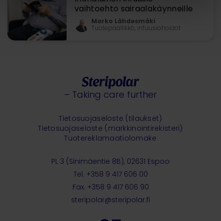
vaihtoehto sairaalakäynneille
Marko Lähdesmäki
Tuotepäällikkö, infuusiohoidot
– Taking care further
Tietosuojaseloste (tilaukset)
Tietosuojaseloste (markkinointirekisteri)
Tuotereklamaatiolomake
PL 3 (Sinimäentie 8B), 02631 Espoo
Tel. +358 9 417 606 00
Fax. +358 9 417 606 90
steripolar@steripolar.fi