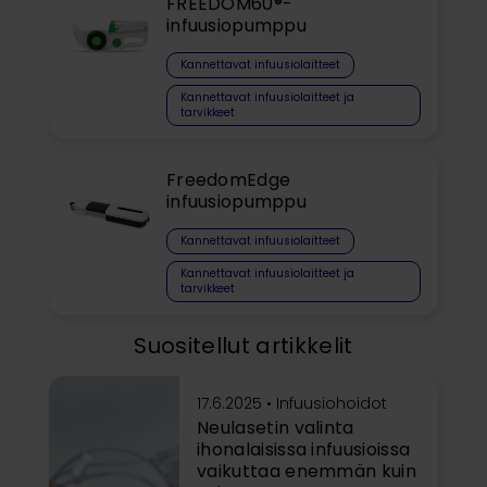
FREEDOM60®-
infuusiopumppu
Kannettavat infuusiolaitteet
Kannettavat infuusiolaitteet ja
tarvikkeet
FreedomEdge
infuusiopumppu
Kannettavat infuusiolaitteet
Kannettavat infuusiolaitteet ja
tarvikkeet
Suositellut artikkelit
17.6.2025 •
Infuusiohoidot
Neulasetin valinta
ihonalaisissa infuusioissa
vaikuttaa enemmän kuin