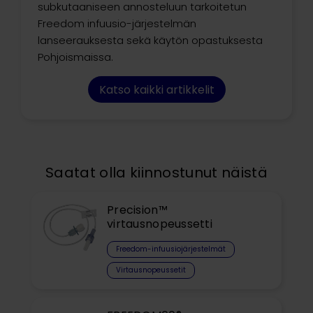
subkutaaniseen annosteluun tarkoitetun
Freedom infuusio-järjestelmän
lanseerauksesta sekä käytön opastuksesta
Pohjoismaissa.
Katso kaikki artikkelit
Saatat olla kiinnostunut näistä
Precision™
virtausnopeussetti
Freedom-infuusiojärjestelmät
Virtausnopeussetit