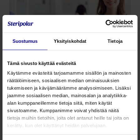
Suostumus
Yksityiskohdat
Tietoja
Tämä sivusto käyttää evästeitä
Käytämme evästeitä tarjoamamme sisällön ja mainosten
räätälöimiseen, sosiaalisen median ominaisuuksien
Välittömät rahalliset säästöt
tukemiseen ja kävijämäärämme analysoimiseen. Lisäksi
erikoissairaanhoidolle
jaamme sosiaalisen median, mainosalan ja analytiikka-
alan kumppaneillemme tietoja siitä, miten käytät
Tarkasteltaessa sairaalan suonensisäisten
sivustoamme. Kumppanimme voivat yhdistää näitä
immunoglobuliinihoitojen lääkekustannuksia,
tietoja muihin tietoihin, joita olet antanut heille tai joita on
voidaan todeta, että ne sijoittuvan budjetissa
kerätty, kun olet käyttänyt heidän palvelujaan.
kalliimpien lääkkeiden joukkoon.
Potilaan siirtyessä vaihtoehtoisesti ihonalaisesti