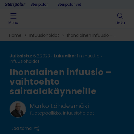
Skip to content
Steripolar
Steripolar vet
Menu
Haku
Home
>
Infuusiohoidot
>
Ihonalainen infuusio –
vaihtoehto sairaalakäynneille
Julkaistu:
6.2.2023 •
Lukuaika:
1 minuuttia
•
Infuusiohoidot
Ihonalainen infuusio –
vaihtoehto
sairaalakäynneille
Marko Lähdesmäki
Tuotepäällikkö, infuusiohoidot
Jaa tämä