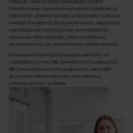
tarkkaan, onko potilaan laadukkaan hoidon
toteuttaminen sairaalaolosuhteissa
todella ainoa
vaihtoehto
. Jokainen potilas, jonka hoidon toteutus
voidaan turvallisesti ohjata kotihoitoon, vapauttaa
sairaalasta niin hoitotiloja kuin ammattilaisten
resursseja niihin tarpeisiin, joissa sairaalassa
annettava hoito on ehdottomasti välttämätöntä.
Esimerkkinä käytetty immunoglobuliinihoito on
mahdollista jo mm.
PID
(primääri immuunipuutos),
SID
(sekundäärinen immuunipuutos) sekä
CIDP
(Krooninen inflammatorinen demyelinoiva
polyneuropatia) -potilaille.