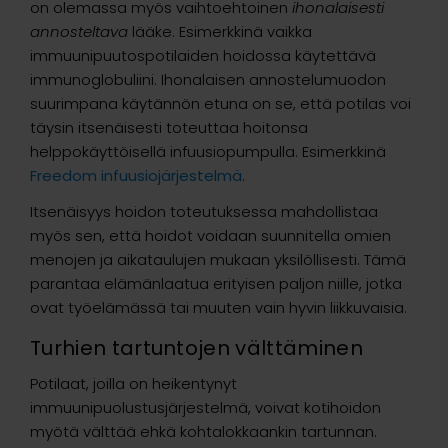
on olemassa myös vaihtoehtoinen
ihonalaisesti
annosteltava
lääke. Esimerkkinä vaikka
immuunipuutospotilaiden hoidossa käytettävä
immunoglobuliini. Ihonalaisen annostelumuodon
suurimpana käytännön etuna on se, että potilas voi
täysin itsenäisesti toteuttaa hoitonsa
helppokäyttöisellä infuusiopumpulla. Esimerkkinä
Freedom infuusiojärjestelmä
.
Itsenäisyys hoidon toteutuksessa mahdollistaa
myös sen, että hoidot voidaan suunnitella omien
menojen ja aikataulujen mukaan yksilöllisesti. Tämä
parantaa elämänlaatua erityisen paljon niille, jotka
ovat työelämässä tai muuten vain hyvin liikkuvaisia.
Turhien tartuntojen välttäminen
Potilaat, joilla on heikentynyt
immuunipuolustusjärjestelmä, voivat kotihoidon
myötä välttää ehkä kohtalokkaankin tartunnan.