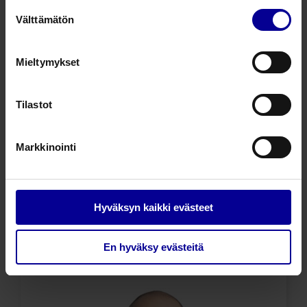
Suostumuksen
annosteltavaan lääkemuotoon, siirtyvät myös
Välttämätön
valinta
hänen lääkekulunsa
KELA
-korvattavina pois
erikoissairaanhoidon kuluista.
Mieltymykset
Tilastot
Markkinointi
Hyväksyn kaikki evästeet
En hyväksy evästeitä