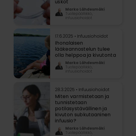
uskot
Marko Lähdesmäki
Tuotepäällikkö,
infuusiohoidot
17.6.2025 •
Infuusiohoidot
Ihonalaisen
lääkeannostelun tulee
olla helppoa ja kivutonta
Marko Lähdesmäki
Tuotepäällikkö,
infuusiohoidot
28.3.2025 •
Infuusiohoidot
Miten varmistetaan ja
tunnistetaan
potilasystävällinen ja
kivuton subkutaaninen
infuusio?
Marko Lähdesmäki
Tuotepäällikkö,