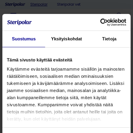
Skip to content
Steripolar
Steripolar vet
Menu
Haku
Home
>
Steripolarin asiakastyytyväisyys on hyvällä
Suostumus
Yksityiskohdat
Tietoja
tasolla
Steripolarin
Tämä sivusto käyttää evästeitä
asiakastyytyväisyys on
Käytämme evästeitä tarjoamamme sisällön ja mainosten
räätälöimiseen, sosiaalisen median ominaisuuksien
hyvällä tasolla
tukemiseen ja kävijämäärämme analysoimiseen. Lisäksi
jaamme sosiaalisen median, mainosalan ja analytiikka-
alan kumppaneillemme tietoja siitä, miten käytät
sivustoamme. Kumppanimme voivat yhdistää näitä
tietoja muihin tietoihin, joita olet antanut heille tai joita on
kerätty, kun olet käyttänyt heidän palvelujaan.