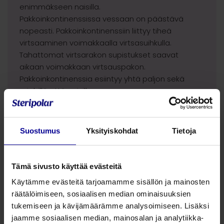
enimmäkseen naisilla.
Pakkoinkontinenssissa vessaan on päästävä
nopeasti. Pakkoinkontinenssiin liittyy tiheä
virtsaaminen voimakkaalla virtsasuihkulla.
Tahattomat virtsarakon supistukset saavat
aikaan voimakkaan virtsauspakon.
Pakkoinkontinenssia esiintyy yhtä paljon sekä
miehillä että naisilla.
Suostumus
Yksityiskohdat
Tietoja
Tämä sivusto käyttää evästeitä
Käytämme evästeitä tarjoamamme sisällön ja mainosten
räätälöimiseen, sosiaalisen median ominaisuuksien
tukemiseen ja kävijämäärämme analysoimiseen. Lisäksi
Miten ehkäistä?
jaamme sosiaalisen median, mainosalan ja analytiikka-