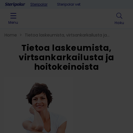
Skip to content
Steripolar
Steripolar vet
Menu
Haku
Home
>
Tietoa laskeumista, virtsankarkailusta ja
hoitokeinoista
Tietoa laskeumista,
virtsankarkailusta ja
hoitokeinoista