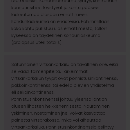
rectoceleksi. Kohdunlaskeuma syntyy, kun kohdun
kannatinsiteet löystyvät ja kohtu pääsee
laskeutumaa alaspäin emättimeen.
Kohdunlaskeumia on eriasteisia. Pahimmillaan
koko kohtu pullistuu ulos emättimestä, tällöin
kyseessä on täydellinen kohdunlaskeuma
(prolapsus uteri totalis).
Satunnainen virtsankarkailu on tavallinen oire, eikä
se vaadi toimenpiteitä. Tärkeimmät
virtsankarkailun tyypit ovat ponnistusinkontinenssi,
pakkoinkontinenssi tai edellä olevien yhdistelmä
eli sekainkontinenssi.
Ponnistusinkontinenssi johtuu yleensä lantion
alueen lihasten heikkenemisestä. Nauraminen,
yskiminen, nostaminen jne. voivat kasvattaa
painetta virtsarakossa, mikä voi aiheuttaa
virtsankarkailua. Ponnistusinkontinenssia esiintyy