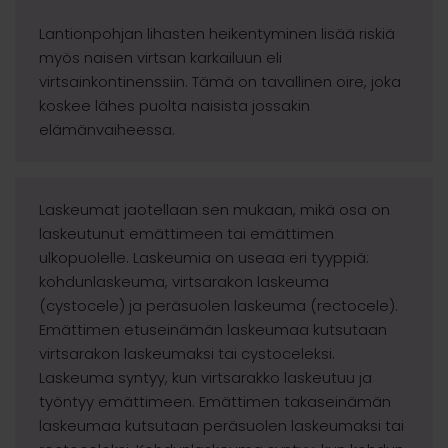
Lantionpohjan lihasten heikentyminen lisää riskiä
myös naisen virtsan karkailuun eli
virtsainkontinenssiin. Tämä on tavallinen oire, joka
koskee lähes puolta naisista jossakin
elämänvaiheessa.
Laskeumat jaotellaan sen mukaan, mikä osa on
laskeutunut emättimeen tai emättimen
ulkopuolelle. Laskeumia on useaa eri tyyppiä:
kohdunlaskeuma, virtsarakon laskeuma
(cystocele) ja peräsuolen laskeuma (rectocele).
Emättimen etuseinämän laskeumaa kutsutaan
virtsarakon laskeumaksi tai cystoceleksi.
Laskeuma syntyy, kun virtsarakko laskeutuu ja
työntyy emättimeen. Emättimen takaseinämän
laskeumaa kutsutaan peräsuolen laskeumaksi tai